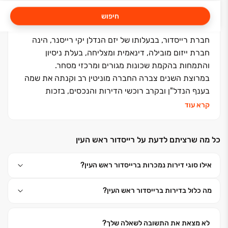
חיפוש
חברת רייסדור, בבעלותו של יזם הנדלן יקי רייסנר, הינה
חברת ייזום מובילה, דינאמית ומצליחה, בעלת ניסיון
והתמחות בהקמת שכונות מגורים ומרכזי מסחר.
במרוצת השנים צברה החברה מוניטין רב וקנתה את שמה
בענף הנדל"ן ובקרב רוכשי הדירות והנכסים, בזכות
העוצמה, החדשנות, האמינות והעובדה כי כל פרויקט של
קרא עוד
החברה הופך לסיפור הצלחה.
בשנים האחרונות הקימה החברה פרויקטים בהיקפים של
כל מה שרציתם לדעת על רייסדור ראש העין
מאות מיליוני שקלים – שכונות מגורים הכוללות פיתוח
סביבת מגורים יוקרתית ומרכזי מסחר ומשרדים.
אילו סוגי דירות נמכרות ברייסדור ראש העין?
רייסדור חרטה על דגלה להגשים ללקוחותיה את השאיפה
לחוויית מגורים מושלמת. הקו המנחה אותה בכל מיזמיה
מה כלול בדירות ברייסדור ראש העין?
העתידיים כמו גם הקיימים, מתהדר במכלול יתרונות, החל
מאיתור המיקומים המאופיינים כבעלי פוטנציאל צמיחה
משמעותי, דרך סטנדרט בנייה מוקפד ועד לשירות האישי
לא מצאת את התשובה לשאלה שלך?