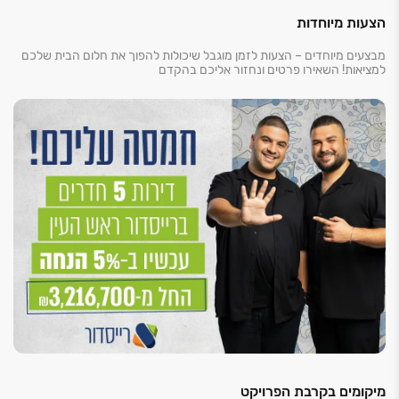
כמו כביש ‏444 וכביש ‏483 המעניקים גישה מהירה לפתח
הצעות מיוחדות
תקווה, לשפלה ולדרום. כמו כן, השכונה ממוקמת בקרבת
מבצעים מיוחדים – הצעות לזמן מוגבל שיכולות להפוך את חלום הבית שלכם
פארק התעשייה אפק ‏– מתחם התעסוקה הגדול ביותר
למציאות! השאירו פרטים ונחזור אליכם בהקדם
באזור.
ההדמיות להמחשה בלבד | ההטבה הינה לדירות 5 חדרים
בכפוף לתנאי החברה | החברה רשאית לעצור את המבצע
בכל עת | טל״ח
מיקומים בקרבת הפרויקט