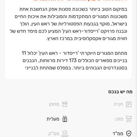
במיקום הטוב ביותר בשכונת פסגות אפק הנחשבת אחת
משכונות המגורים המתקדמות והמובילות את איכות החיים
בישראל, מוקף בגבעות הפסטורליות של ראש העין, הולך
ונבנה פרויקט 'רייסדור-ראש העין' המציע לכם מימד חדש של
חווית מגורים אקסקלוסיבית במרכז הארץ.
מתחם המגורים היוקרתי 'רייסדור - ראש העין' יכלול ‏11
בניינים מפוארים הכוללים ‏173 דירות מרווחות, הנבנים
בסטנדרטים הגבוהים ביותר. במפלס שמתחת לבנייני
המגורים יוקמו כ- ‏3,000 מ"ר של שטחי מסחר רחבי ידיים,
אשר ישמשו את הדיירים ואת תושבי השכונה כולה. דיירי
רייסדור ראש העין ייהנו מחוויית מגורים חדשה המשלבת
מה יש בנכס
איכות חיים עם קרבה ונגישות ללב גוש דן.
חניה
מחסן
'רייסדור - ראש העין' נהנה מקרבה לכל ערוצי החינוך
מזגן
מעלית
והתרבות בשכונה ‏– מוסדות לימוד, מתנ"סים, מגרשי ספורט,
מרכזי קניות ובילוי מפותחים. הכל נגיש ובמרחק הליכה קצר,
ממ"ד
ממ"ק
כך שאתם זוכים לקבל את השילוב המושלם בין השקט