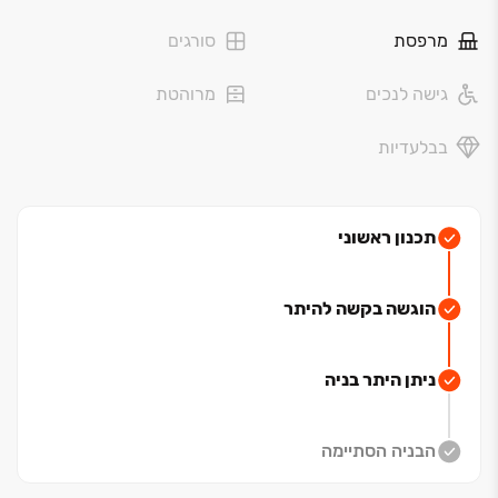
הפסטורלי המאפיין את 'רייסדור ‏– ראש העין' ובין מלוא החוויה
מרפסת
סורגים
האורבנית וחיי הקהילה האיכותיים שראש העין מציעה.
חווית המגורים המתקדמת ב'רייסדור ‏– ראש העין' מציגה
גישה לנכים
מרוהטת
מימד חדש של סגנון חיים. שילוב נדיר בין אדריכלות מהודקת
וחדשנית, לבין איכות חיים גבוהה. השכונה עוצבה ונבנתה
בבלעדיות
כמתחם פרטי באווירה פסטורלית בלב הכרך האורבני, תכנון
הבניינים מתאפיין בשפה אדריכלית מודרנית היוצרת תחושת
מרחב הן באמצעות תכנון הפנים הייחודי השם את צרכי
המשפחה מעל הכל, והן בשל תכנון החוץ החדשני המאפשר
תכנון ראשוני
למרבית הדירות ליהנות מהנוף עוצר הנשימה. להיחשף
לשלמות של חווית מגורים מפנקת המתחילה מהכניסה
הוגשה בקשה להיתר
המטופחת לבניין, דרך הלובי האקסקלוסיבי, ועד חדרי
המגורים הנבנים ברמת גימור מושלמת עד האלמנטים
הקטנים ביותר.
ניתן היתר בניה
רייסדור-ראש העין ממוקמת במרחק נגיעה מגוש דן ואזור
השרון כך שדייריה נהנים מחיבור לכביש הטבעת המקיף את
הבניה הסתיימה
השכונה ומחבר אותה ישירות לכביש ‏5 המוביל למטרופולין
ת“א, לכביש ‏6 (חוצה ישראל) ולצירי תנועה מרכזיים נוספים