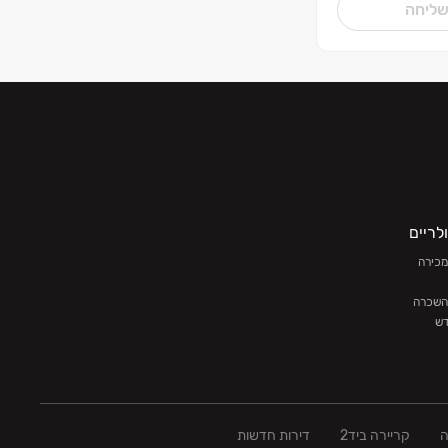
ליחה
לריים
מכירה
השכרה
דש
ה
ה
קריירה ביד2
דירות חדשות