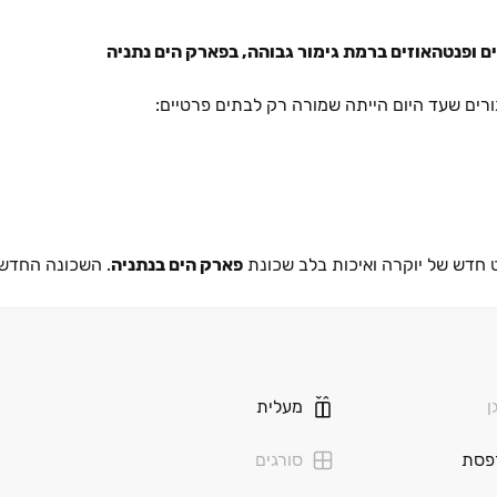
רים שעד היום הייתה שמורה רק לבתים פרטיים:
חדש של יוקרה ואיכות בלב שכונת
פארק הים בנתניה
. השכונה החדש
 בין קרבה לרצועת החוף המרהיבה לבין נגישות מהירה לצירי תנועה מר
ן של ‏4 ו‏-‏5 חדרים, מיני‏-פנטהאוזים ופנטהאוזים מפוארים, כולם נהנים מתכנון אדריכלי מוקפד ומ
ש גדולות המשקיפות לנוף פתוח, ומתחם מגורים סגור ובטוח הכולל לובי
ן
מעלית
פסת
סורגים
ים.