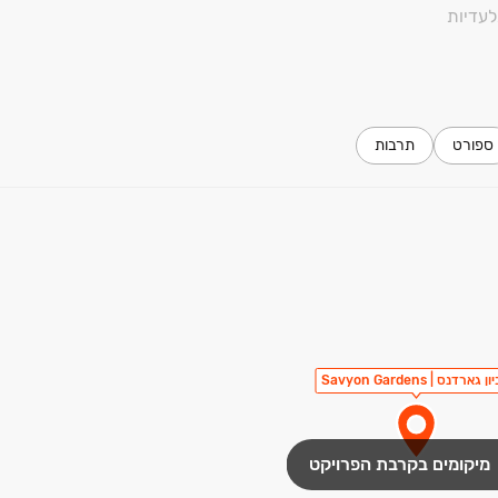
ורת האירוסים.
עדיות
 עיר ימים.
צליה ותל אביב.
שים במרחק הליכה.
ספורט
תרבות
 גארדנס | Savyon Gardens
מיקומים בקרבת הפרויקט