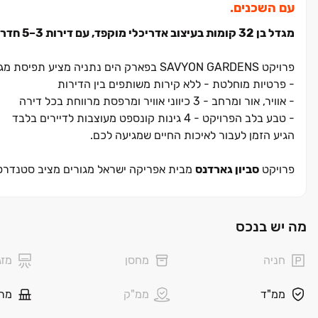
עם השכנים.
מגדל בן 32 קומות בעיצוב אדריכלי מוקפד, עם דירות 3–5 חדרים ופנטהאוזים ברמת גימור גבוהה, בפארק הים נתניה
פרויקט
SAVYON GARDENS
בפארק הים נתניה מציע תפיסת מגו
-
פרטיות מוחלטת - ללא קירות משותפים בין הדירות
-
אוויר, אור ומרחב - 3 כיווני אוויר ומרפסת מרווחת בכל דירה
-
טבע בלב הפרויקט - 4 גינות קונספט מעוצבות לדיירים בלבד
הגיע הזמן לעבור לאיכות החיים שמגיעה לכם.
פרויקט
סביון גארדנס
מבית אפריקה ישראל מגורים מציב סטנדרט 
מעתודות המגורים המבוקשות ביותר בשרון, בזכות השילוב המושלם
הפרויקט כולל תמהיל דירות מגוו
מה יש בנכס
"סביון" המוכר. הדיירים ייהנו מחללי מגורים מרווחים, מרפסות שמ
כושר ומועדון דיירים לרווחת הקהילה האיכותית שנבנית במקום.
חניה
מחסן
מזג
יתרונות מרכזיים:
ממ"ד
ממ"ק
מר
-גב חזק של יזמית הנדל"ן המובילה בישראל ‏- אפריקה ישראל מגור