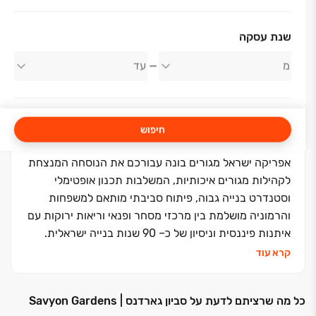
אודות החברה
שנת עסקה
אפריקה ישראל מגורים
חיפוש
אפריקה ישראל מגורים בונה עבורכם את הנוסחה המנצחת
לקהילות מגורים איכותיות, המשלבות תכנון אופטימלי
וסטנדרט בנייה גבוה, פיתוח סביבתי מותאם למשפחות
והרמוניה מושלמת בין מרכזי מסחר ופנאי וריאות ירוקות עם
איתנות פיננסית וניסיון של כ‏– ‏90 שנות בנייה ישראלית.
אנחנו נבנה את העתיד שלכם וניתן לכם מענה בכל עולמות
קרא עוד
הבינוי: התחדשות עירונית, פינוי בינוי, מגורי יוקרה, דיור
להשכרה לטווח ארוך ונכסים מניבים
.
כל מה שרציתם לדעת על סביון גארדנס | Savyon Gardens
כי אפריקה ישראל מגורים זה בית לחיים
.