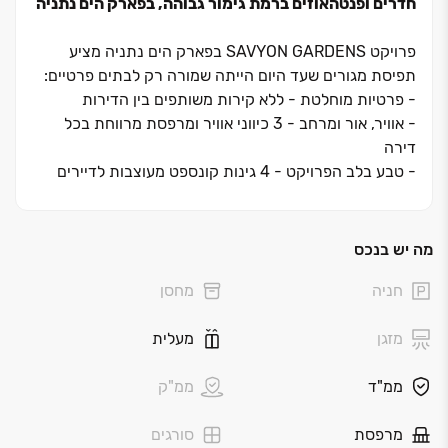
חדרים ופנטהאוזים ברמת גימור גבוהה, בפארק הים נתניה
פרויקט
SAVYON GARDENS
בפארק הים נתניה מציע
תפיסת מגורים שעד היום הייתה שמורה רק לבתים פרטיים:
-
פרטיות מוחלטת - ללא קירות משותפים בין הדירות
-
אוויר, אור ומרחב - 3 כיווני אוויר ומרפסת מרווחת בכל
דירה
-
טבע בלב הפרויקט - 4 גינות קונספט מעוצבות לדיירים
בלבד
הגיע הזמן לעבור לאיכות החיים שמגיעה לכם.
מה יש בנכס
פרויקט
סביון גארדנס
מבית אפריקה ישראל מגורים מציב
חניה
מחסן
סטנדרט חדש של יוקרה ואיכות בלב שכונת
פארק הים
בנתניה
. השכונה החדשה נחשבת לאחת מעתודות המגורים
מזגן
מעלית
המבוקשות ביותר בשרון, בזכות השילוב המושלם בין קרבה
לרצועת החוף המרהיבה לבין נגישות מהירה לצירי תנועה
ממ"ד
ממ"ק
מרכזיים כמו כביש ‏2. המגורים בפרויקט מציעים חוויה
אורבנית מודרנית בלב סביבה ירוקה ופסטורלית.
מרפסת
סורגים
הפרויקט כולל תמהיל דירות מגוון של ‏4 ו‏-‏5 חדרים,