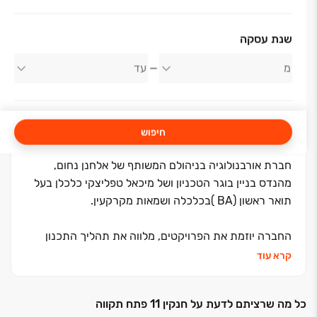
אודות החברה
שנת עסקה
חברת אורבנולוגיה בע"מ
חיפוש
חברת אורבנולוגיה בניהולם המשותף של אלחנן נחום,
מהנדס בניין בוגר הטכניון ושל מיכאל טפליצקי כלכלן בעל
תואר ראשון (BA )בכלכלה ושמאות מקרקעין.
החברה יוזמת את הפרויקטים, מלווה את תהליך התכנון
ומבצעת את הבנייה של הפרויקטים בעצמה עד למסירת
קרא עוד
המפתח לדייר וכן מלווה את הדיירים בתקופת הבדק
והאחריות. עובדה זו מעניקה לחברה שליטה מלאה לכל
כל מה שרציתם לדעת על חנקין 11 פתח תקווה
אורך הדרך בליווי הלקוח, בפיקוח על איכות הבנייה בעמידה