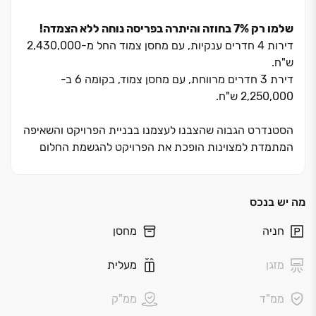
שלמו רק ‏7% בחוזה והיתרה בפריסה נוחה ללא הצמדה
!
דירות ‏4 חדרים ענקיות, עם מחסן צמוד החל מ‏-‏2,430,000
ש"ח.
דירת 3 חדרים מרווחת, עם מחסן צמוד, בקומה 6 ב-
2,250,000 ש"ח.
הסטנדרט הגבוה שהצבנו לעצמנו בבניית הפרויקט והשאיפה
המתמדת למצוינות הופכת את הפרויקט להגשמת החלום
לאיכות חיים.
הבניין נבנה בסטנדרט גבוה במיוחד.
בפרויקט מגוון דירות מרווחות ומתוכננות בקפידה לרבות
מה יש בנכס
פנטהאוזים/דופלקסים 5,6 חדרים מפוארים.
חניה
מחסן
פרויקט חנקין ‏11 נמצא במיקום אידיאלי שמעניק לדייריו
מזגן
מעלית
מעטפת מושלמת של חינוך, תרבות, פנאי וסביבת חיים שקטה
ומהנה. בסמוך לבניין קיימים מספר גני ילדים, בתי ספר
ממ"ד
ממ"ק
ומרכזים קהילתיים המציעים מגוון פעילויות לכל הגילאים.