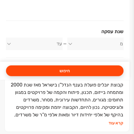
אודות החברה
שנת עסקה
קבוצת יובלים
חיפוש
קבוצת יובלים פועלת בענף הנדל“ן בישראל מאז שנת 2000
ומתמחה בייזום, תכנון, פיתוח והקמה של פרויקטים במגוון
תחומים: מגורים, התחדשות עירונית, מסחר, משרדים
ולוגיסטיקה. נכון להיום, הקבוצה יוזמת ומקימה פרויקטים
בהיקף של אלפי יחידות דיור ומאות אלפי מ“ר של משרדים,
מסחר ולוגיסטיקה ברחבי הארץ: תל אביב, רעננה, רמת
קרא עוד
השרון, נס ציונה, אשדוד, נתניה, אור יהודה, קריית אונו,