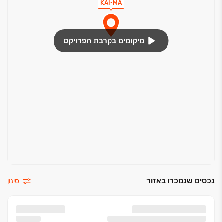
וסמויות בחדרי השירותים, מיזוג INVERTER חכם בכל הבית,
KAI-MA
הכנה לקולנוע ביתי בסלון ועוד. מיקומו של המתחם בסמוך
לצומת סביון מאפשר לכם ליהנות מנגישות גבוהה במיוחד:
כבישים מרכזיים עוברים בסמוך (‏4, ‏412, ‏461) והקו הסגול
מיקומים בקרבת הפרויקט
של הרכבת הקלה עתיד לעבור בקרבת המתחם.בנוסף,
השכונה והסביבה הקרובה מציעות מגוון אפשרויות חינוך,
תעסוקה ופנאי ‏– עם גני ילדים ובתי ספר איכותיים מיסודי ועד
תיכון, מוקדי תעסוקה כמו אזור התעשייה של אור יהודה
ומתחמי בילוי ופנאי כמו OPARK ו-MYONO, המשלבים גם
שטחי מסחר ומשרדים כדי להגדיל עוד יותר את היצע
התעסוקה. קרבתה של אור יהודה לתתל אביב ורמת גן (‏7
ק''מ בלבד) וליתר אזור המרכז הופכת את כל האפשרויות של
גוש דן לקרובות ונגישות עבורכם. מעוניינים להצטרף
להצלחה בפרויקט קיימא וליהנות מתנאי מימון בלעדיים?
השאירו פרטים וניצור איתכם קשר>> בכפוף לתקנון, ט.ל.ח.
נכסים שנמכרו באזור
סינון