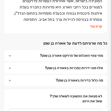
המובילה בישראל, אשר אחראית לעשרות פרויקטים
למגורים בכל רחבי הארץ. היא מדורגת כחברה בעלת
איתנות פיננסית גבוהה וכבעלת מומחיות בתחום הנדל"ן,
ונסחרת בבורסה לניירות ערך בתל אביב. התפיסה
האורבנית של אאורה, בזכותה נבחרה כחברת ההתחדשות
קרא עוד
העירונית (פינוי בינוי) הגדולה בישראל כבר מעל ל- 8 שנים
ברציפות, מבטיחה לך את סטנדרט הבנייה המתקדם ביותר,
כל מה שרציתם לדעת על אאורה בן שמן
תוך שמירה על צביון של שכונה משפחתית ועוטפת. בימים
אלו מנהלת אאורה ייזום של מעל 150 פרויקטים ברחבי
מתי צפוי האכלוס של פרויקט אאורה בן שמן?
הארץ, המצויים בשלבים שונים של תכנון, שיווק ובנייה, תוך
הקפדה על סטנדרטים גבוהים מאוד בתכנון ובביצוע,
אילו סוגי דירות נמכרות באאורה בן שמן?
והגדרת סטנדרט חדש במתן שירות וליווי לקוחותיה לאורך
כל הדרך. במסגרת פרויקטים אלו ייבנו כ-70,000 יחידות
מה כלול בדירות באאורה בן שמן?
דיור חדשות ברמת השרון, תל אביב, גבעתיים, רמת גן,
נתניה, חדרה, קריית אונו, חולון, קריית ביאליק, פרדס
חנה-כרכור, אור עקיבא, יהוד, לוד, ירושלים, אילת ועוד .
לא מצאת את התשובה לשאלה שלך?
“כשהקמתי את חברת אאורה, ראיתי לנגד עיני רוחי חברה
שאל את היזם
בעלת חזון ברור, הפועלת ומתקדמת לאורם של ערכי יסוד