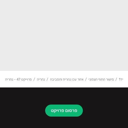
יד1
מישור החוף הצפוני
אזור עכו נהריה והסביבה
נהריה
פרוייקט 47 - נהריה
פרסום פרויקט