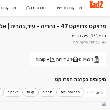
פרויקטים חדשים
חברות נדל"ן
פרויקטים 
פרויקט פרוייקט 47 - נהריה - עיר, נהריה | אלקטרה אפיקים בע"מ
הרצל 47, עיר, נהריה
גוש
:
18168
|
חלקה
:
159
1 בניינים
34 דירות
9 קומות
מיקומים בקרבת הפרויקט
קפה ומסעדות
סופרים
קניות
פארקים
תחבורה