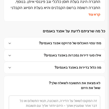
החברה הינה בעלת חוסן כלכלי וגב פיננסי איתן. בנוסף,
החברה רשומה ברשם הקבלנים והיא בעלת הסיווג הקבלני
הגבוה ביותר – סיווג "בלתי מוגבל".
קרא עוד
חברת אפגד ידועה ביחס החם והמשפחתי שניתן ללקוחות
כל מה שרציתם לדעת על אפגד באגמים
מהמפגש הראשון ועד לאחר קבלת המפתח. העובדה כי
החברה יוזמת, משווקת ומלווה את הדיירים, מאפשרת
מתי צפוי האכלוס של פרויקט אפגד באגמים?
להתאים את הדירה לדרישות הלקוח ולספק לו הגנה
פיננסית רחבה ובטוחה יותר.
אילו סוגי דירות נמכרות באפגד באגמים?
אפגד עושה שימוש בשיטות בנייה מתקדמות ובחומרים
האיכותיים ביותר כדי להגיע לתוצאה מושלמת, יעילות
מה כלול בדירות באפגד באגמים?
אנרגטית, עיצוב ייחודי ותכנון שיגרום גם לכם להרגיש בבית.
לא מצאת את התשובה לשאלה שלך?
שאל את היזם