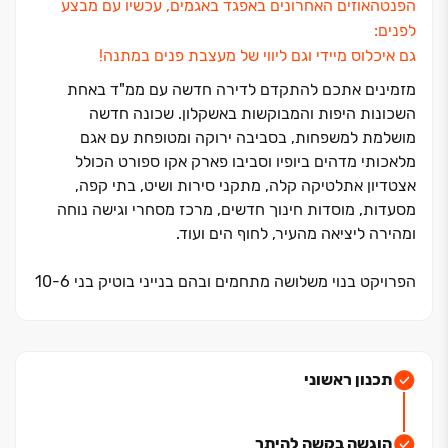
הפנטהאוזים האחרונים באפגד באגמים, עכשיו עם מבצע
לפנים:
גם איכלוס מיידי וגם ליווי של מעצבת פנים במתנה!
מזמינים אתכם להתקדם לדירה חדשה עם ממ"ד באחת
השכונות היפות והמבוקשות באשקלון. שכונה חדשה
מושלמת למשפחות, בסביבה ירוקה ומטופחת עם אגם
מלאכותי מדהים ביופיו וסביבו פארק אקו ספורט הכולל
אצטדיון אתלטיקה קלה, מתקני סירות ושיט, בתי קפה,
מסעדות, מוסדות חינוך חדשים, מרכז מסחרי וגישה נוחה
ומהירה ליציאה מהעיר, לחוף הים ועוד.
הפרויקט בנוי משלושה מתחמים ובהם בנייני בוטיק בני ‏10-6
קומות בתמהיל דירות מגוון עם מקסימום ‏3 דירות בקומה,
בהם תוכלו למצוא את הדירה המושלמת עבורכם.
לבחירתכם פנטהאוזים מרהיבים בני ‏4 או 5 חדרים לאיכלוס
תכנון ראשוני
מיידי.
הוגשה בקשה להיתר