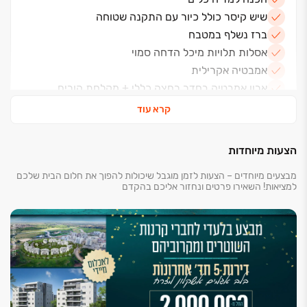
שיש קיסר כולל כיור עם התקנה שטוחה
ברז נשלף במטבח
אסלות תלויות מיכל הדחה סמוי
אמבטיה אקרילית
ארון אמבטיה בחדר רחצה כללי + מקלחת הורים
ברזי מדגל או חמת
קרא עוד
תריסים חשמליים בכל הדירה למעט ממ״ד, חדרי רחצה
ומרפסת שירות
זכוכית בידודית (עפ״י דרישות התקן)
הצעות מיוחדות
חשמל חכם- הכולל 4 נקודות שליטה
מבצעים מיוחדים – הצעות לזמן מוגבל שיכולות להפוך את חלום הבית שלכם
תריסים חשמליים ותאורה באזור אירוח
למציאות! השאירו פרטים ונחזור אליכם בהקדם
נקודת טלוויזיה וטלפון בכל חדר
הכנה למערכת קולנוע ביתית (צנרת+חוט משיכה)
מפסק תאורה מחליף בחדר הורים
הכנה לתנור חימום בחדרי רחצה
אינטרקום טלוויזיה מעגל סגור בכניסה ראשית לבניין
דלתות פנים 3 גוונים לבחירה (כולל לבן)