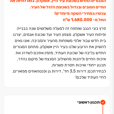
המגורים החדש בשכונת עיר היין, אשקלון. בואו לחיות את
החיים הטובים ובגדול בשכונת הדגל של העיר.
עכשיו במחירי השקה מיוחדים!
החל מ‏- ‏1,680,000 ש"ח
פרץ בוני הנגב שותפה זה למעלה משלושים שנה בבנייה
ופיתוח העיר אשקלון. מצפון העיר ועד שכונת אגמים, יצרנו
בית חדש עבור אלפי משפחות מהעיר והסביבה, ואנו גאים
להשיק את הרובע שלנו בעיר היין אשקלון. מתחם המגורים
החדש בליבה של שכונת העתיד, מזמין אתכם לשדרג את
איכות החיים וליהנות מהשילוב המנצח של מיקום נהדר,
תכנון ייחודי ואיכות חסרת פשרות.
לבחירתכם: דירות ‏3,5 חד', דירות גן ופנטהאוזים מפוארים.
לחיי העתיד שלכם!
תכנון ראשוני