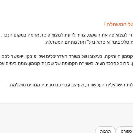
של המשתלה !
 כדי למצוא פה את השקט, צריך לדעת למצוא פיסת אדמה במקום הנכון. ב
 סלע בינוי ואיסתא נדל"ן את מתחם המשתלה.
טמון הוותיקה, בעיצובו של משרד האדריכלים אילן פיבקו, יאפשר לכם
אן, קרוב למרכז העיר, באווירה הקסומה של שכונת קטמון,צומח בימים 
לות הישראלית העכשווית, שעיצב עבורכם סביבת מגורים מושלמת.
במתחם המשתלה, המתפרס על פני כ ‏23 ‏- דונם, נבנות בימים אלה כ
דשנית, הבנייה הירוקה והסטנדרטים הגבוהים של חברות סלע בינוי,
ל איכות, סגנון ויוקרה, המשתלב בסביבה ומעשיר אותה.
 השראה בלב לבה של ירושלים. לכל אחד מהבניינים לובי אלגנטי ורחב 
ספורט
תרבות