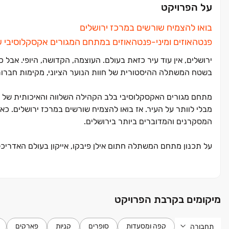
על הפרויקט
בואו להצמיח שורשים במרכז ירושלים
פנטהאוזים ומיני-פנטהאוזים במתחם המגורים אקסקלוסיבי 
ירושלים, אין עוד עיר כזאת בעולם. העוצמה, הקדושה, היופי. אבל
בשטח המשתלה ההיסטורית של חוות הנוער הציוני, מקימות חברות
מתחם מגורים האקסקלוסיבי בלב הקהילה השלווה והאיכותית של ק
מבלי לוותר על העיר. אז בואו להצמיח שורשים במרכז ירושלים. כ
המסקרנים והמדוברים ביותר בירושלים.
על תכנון מתחם המשתלה חתום אילן פיבקו, אייקון בעולם האדריכ
מתקדם ומאובטח. מיקומו האטרקטיבי של המתחם, תפיסת המרחב הח
והאדריכל אילן פיבקו ‏- הופכים את מתחם המשתלה למפגש פסגה ש
מיקומים בקרבת הפרויקט
המתחם החדשני והמסוגנן מציע חוויית מגורים אקסקלוסיבית ומלאת
קפה ומסעדות
סופרים
קניות
פארקים
תחבורה