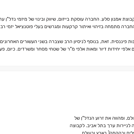
משת כזרוע הנדל״ן של קבוצת אמנון סלע. החברה עוסקת בייזום, שיווק ובינוי של מיזמי נדל"ן 
חברה מתמחה בזיהוי ואיתור קרקעות ומגרשים בעלי פוטנציאל יזמי רב, 
נות פיננסית. זאת, בנוסף לניסיון הרב שצברה בשני העשורים האחרונים
 אלפי יחידות דיור ומאות אלפי מ"ר של שטחי מסחר ומשרדים. כיום, פ
גן, ירושלים, הרצליה, חיפה, ראשל"צ, אשדוד, נתניה, קריות, נהריה ו
'Sela+' המעמידה לרשות לקוחותיה צוות ליווי צמוד לאורך כל תהליך הרכישה. סלע פלוס מקפידה
ישי. כך, מעניקה סלע בינוי מעטפת רחבה משלב הרכישה והתכנון ועד ק
סלע בינוי כוללת תחתיה את חברת 'סלע ביצוע' שהיא הזרוע המבצעת של הפרויקטים, בעלת סיווג ק
ות, בזכות כוח אדם איכותי ועתיר ניסיון.
 חברה להשקעות, ייזום וניהול של פרויקטים בתחום הנדל"ן המניב. בין
מרכזים גריאטריים ומתחמי תעשייה ולוגיסטיקה.
 הצריח וכלי הצמ"ה של קבוצת סלע. החברה בעלת צי של עשרות עגורני
יה בעולם הבנייה והנדל"ן. החברה בנתה מערך תכנון הנדסי, שירות, 
הקרובות.
לניירות ערך בתל אביב. לקבוצה
ונים, מצליחה סלע בינוי לשמור על רוח יזמית, צעירה וחדשנית, המת