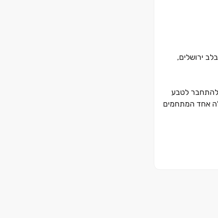
לב ירושלים,
 להתחבר לטבע
אלה אחד המתחמים
 ‏- ‏361 דירות חדשות ב ‏6 ‏- בניינים מרהיבים בני ‏10‏-‏14 קומות עם חניון תת‏-קרקעי
 איסתא נדל"ן
ידיים, מעליות