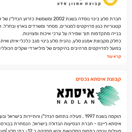
חברת סלע בינוי נוסדה בשנת 2002 ומש
קטגוריות כגון פרויקטים למגורים, מסחר ומשרדים בארץ ובחו״ל. ה
בנייה מתקדמות תוך שמירה על ערכי איכות ומצוינות.
כחלק מקבוצת אמנון סלע, נהנית סלע בינוי מגב כלכלי איתן ואית
בפועל לפרויקטים מרהיבים בהיקפים של מיליארדי שקלים הכוללים
החברה בתחום המגורים הינו בפריסה ארצית בערים: תל אביב, רמת-
קרא עוד
לסלע בינוי מחלקת שירות לקוחות 
גבוהים של עמידה בלוחות זמנים, ביצוע בדיקות מקיפות, ויחס א
קבוצת איסתא נכסים
בעמידה בלוחות זמנים ובשמירה על עקרונות הבנייה הירוקה והבטיח
סלע בינוי מחזיקה גם בחברת הבת 'סלע ריאלטי'. סלע ריאלטי הינה
שבבעלות החברה, ניתן למנות מרכזים מסחריים, בנייני משרדים, 
חברת בת נוספת של סלע בינוי היא 'סלע עגורנים', חברת עגורני
וחדישים המשמשים הן את פעילות הקבוצה והן את שותפיה ולקוחות
הוקמה בשנת 1997 , פעילה בתחום הנדל"ן והתיירות בישראל ובעולם, ומהווה את זרוע הנדל"ן של
מהמתקדמים בענף ועתידה להכפיל את צי העגורנים שלה בשנים 
איסתא ליינס - חברת הנסיעות הגדולה בישראל, הנסחרת בבורסה 
לצד ניסיונה העשיר רב-השנים שצברה החברה בשני העשורים האחר
פעילות ענפה בתחום המלונאות והיא מחזיקה ב 12- בתי מלון )פעילים ובהקמה( בארץ ובעולם,