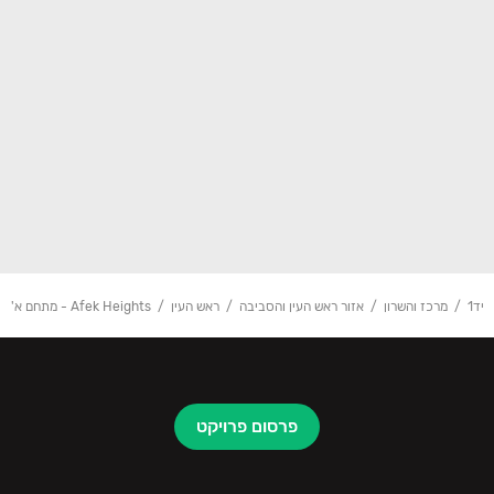
יד1
מרכז והשרון
אזור ראש העין והסביבה
ראש העין
Afek Heights - מתחם א'
פרסום פרויקט