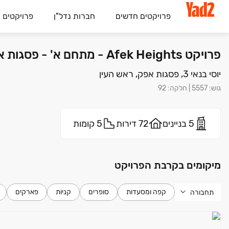
פרויקטים חדשים
חברות נדל"ן
פרויקטים 
פרויקט Afek Heights - מתחם א' - פסגות אפק, ראש העין | שלמה כהן חברה לבניין בע"מ
יוסי בנאי 3, פסגות אפק, ראש העין
גוש
:
5557
|
חלקה
:
92
5 בניינים
72 דירות
5 קומות
מיקומים בקרבת הפרויקט
קפה ומסעדות
סופרים
קניות
פארקים
תחבורה