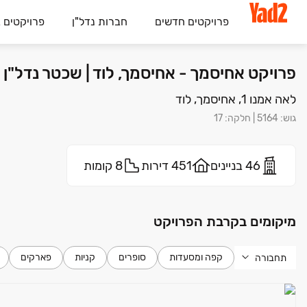
פרויקטים חדשים
חברות נדל"ן
פרויקטים 
פרויקט אחיסמך - אחיסמך, לוד | שכטר נדל"ן
לאה אמנו 1, אחיסמך, לוד
גוש
:
5164
|
חלקה
:
17
46 בניינים
451 דירות
8 קומות
מיקומים בקרבת הפרויקט
קפה ומסעדות
סופרים
קניות
פארקים
תחבורה