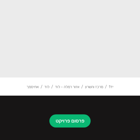
יד1
מרכז והשרון
אזור רמלה - לוד
לוד
אחיסמך
פרסום פרויקט