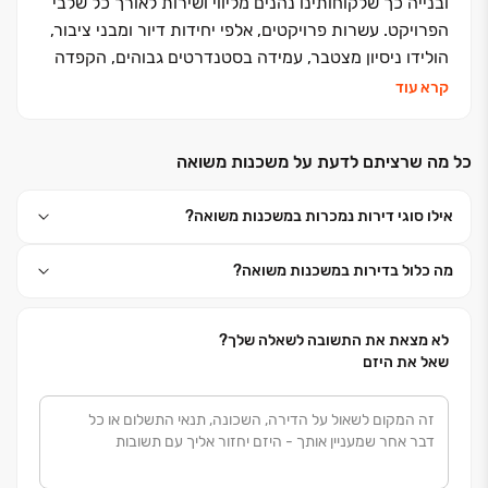
ובנייה כך שלקוחותינו נהנים מליווי ושירות לאורך כל שלבי
הפרויקט. עשרות פרויקטים, אלפי יחידות דיור ומבני ציבור,
הולידו ניסיון מצטבר, עמידה בסטנדרטים גבוהים, הקפדה
ביזום, בתכנון, בבניה ובשירות ללקוחות, שזיכו אותנו בשם
קרא עוד
אמין של מקצועיות ואיכות ללא פשרות. אנחנו מזמינים
אתכם לבוא ולהצטרף אלינו למשפחה אחת גדולה, משפחת
כל מה שרציתם לדעת על משכנות משואה
פרץ בוני הנגב
אילו סוגי דירות נמכרות במשכנות משואה?
מה כלול בדירות במשכנות משואה?
לא מצאת את התשובה לשאלה שלך?
שאל את היזם