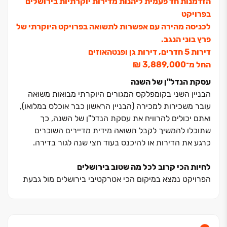
הזדמנות חד פעמית ליהנות מדירות יוקרתיות בירושלים
בפרויקט
לכניסה מהירה עם אפשרות לתשואה בפרויקט היוקרתי של
פרץ בוני הנגב.
דירות ‏5 חדרים, דירות גן ופנטהאוזים
החל מ־‏3,889,000 ‏₪
עסקת הנדל"ן של השנה
הבניין השני בקומפלקס המגורים היוקרתי מבואות משואה
עובר משכירות למכירה (הבניין הראשון כבר אוכלס במלואו),
ואתם יכולים להרוויח את עסקת הנדל"ן של השנה, כך
שתוכלו להמשיך לקבל תשואה מידית מדיירים השוכרים
כרגע את הדירות או להיכנס בעוד חצי שנה לגור בדירה.
לחיות הכי קרוב לכל מה שטוב בירושלים
הפרויקט נמצא במיקום הכי אטרקטיבי בירושלים מול גבעת
משואה, קרוב לצירי תנועה מרכזים ועם נגישות מהירה לכל
מה שטוב בירושלים.
מיקום ייחודי זה מבטיח סביבת חיים נוחה ועוטפת בכל שעות