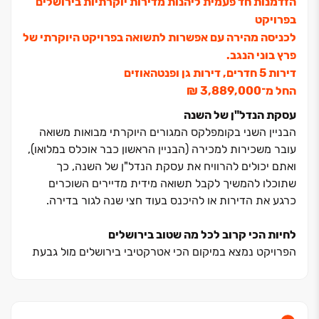
הזדמנות חד פעמית ליהנות מדירות יוקרתיות בירושלים
בפרויקט
לכניסה מהירה עם אפשרות לתשואה בפרויקט היוקרתי של
פרץ בוני הנגב.
דירות ‏5 חדרים, דירות גן ופנטהאוזים
החל מ־‏3,889,000 ‏₪
עסקת הנדל"ן של השנה
הבניין השני בקומפלקס המגורים היוקרתי מבואות משואה
עובר משכירות למכירה (הבניין הראשון כבר אוכלס במלואו),
ואתם יכולים להרוויח את עסקת הנדל"ן של השנה, כך
שתוכלו להמשיך לקבל תשואה מידית מדיירים השוכרים
כרגע את הדירות או להיכנס בעוד חצי שנה לגור בדירה.
לחיות הכי קרוב לכל מה שטוב בירושלים
הפרויקט נמצא במיקום הכי אטרקטיבי בירושלים מול גבעת
משואה, קרוב לצירי תנועה מרכזים ועם נגישות מהירה לכל
מה שטוב בירושלים.
מיקום ייחודי זה מבטיח סביבת חיים נוחה ועוטפת בכל שעות