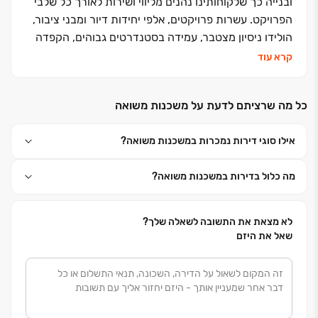
ובנייה כך שלקוחותינו נהנים מליווי ושירות לאורך כל שלבי
הפרויקט. עשרות פרויקטים, אלפי יחידות דיור ומבני ציבור,
הולידו ניסיון מצטבר, עמידה בסטנדרטים גבוהים, הקפדה
ביזום, בתכנון, בבניה ובשירות ללקוחות, שזיכו אותנו בשם
קרא עוד
אמין של מקצועיות ואיכות ללא פשרות. אנחנו מזמינים
אתכם לבוא ולהצטרף אלינו למשפחה אחת גדולה, משפחת
כל מה שרציתם לדעת על משכנות משואה
פרץ בוני הנגב
אילו סוגי דירות נמכרות במשכנות משואה?
מה כלול בדירות במשכנות משואה?
לא מצאת את התשובה לשאלה שלך?
שאל את היזם