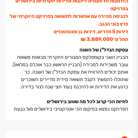
הזדמנות חד פעמית ליהנות מדירות יוקרתיות בירושלים
בפרויקט
לכניסה מהירה עם אפשרות לתשואה בפרויקט היוקרתי של
פרץ בוני הנגב.
דירות ‏5 חדרים, דירות גן ופנטהאוזים
החל מ־‏3,889,000 ‏₪
עסקת הנדל"ן של השנה
הבניין השני בקומפלקס המגורים היוקרתי מבואות משואה
עובר משכירות למכירה (הבניין הראשון כבר אוכלס במלואו),
ואתם יכולים להרוויח את עסקת הנדל"ן של השנה, כך
שתוכלו להמשיך לקבל תשואה מידית מדיירים השוכרים
כרגע את הדירות או להיכנס בעוד חצי שנה לגור בדירה.
לחיות הכי קרוב לכל מה שטוב בירושלים
הפרויקט נמצא במיקום הכי אטרקטיבי בירושלים מול גבעת
משואה, קרוב לצירי תנועה מרכזים ועם נגישות מהירה לכל
מה שטוב בירושלים.
מיקום ייחודי זה מבטיח סביבת חיים נוחה ועוטפת בכל שעות