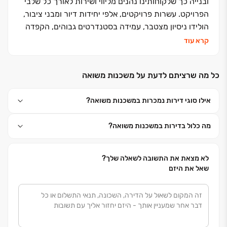
ובנייה כך שלקוחותינו נהנים מליווי ושירות לאורך כל שלבי
הפרויקט. עשרות פרויקטים, אלפי יחידות דיור ומבני ציבור,
הולידו ניסיון מצטבר, עמידה בסטנדרטים גבוהים, הקפדה
ביזום, בתכנון, בבניה ובשירות ללקוחות, שזיכו אותנו בשם
קרא עוד
אמין של מקצועיות ואיכות ללא פשרות. אנחנו מזמינים
אתכם לבוא ולהצטרף אלינו למשפחה אחת גדולה, משפחת
כל מה שרציתם לדעת על משכנות משואה
פרץ בוני הנגב
אילו סוגי דירות נמכרות במשכנות משואה?
מה כלול בדירות במשכנות משואה?
לא מצאת את התשובה לשאלה שלך?
שאל את היזם