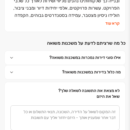
ובנייה כך שלקוחותינו נהנים מליווי ושירות לאורך כל שלבי
הפרויקט. עשרות פרויקטים, אלפי יחידות דיור ומבני ציבור,
הולידו ניסיון מצטבר, עמידה בסטנדרטים גבוהים, הקפדה
ביזום, בתכנון, בבניה ובשירות ללקוחות, שזיכו אותנו בשם
קרא עוד
אמין של מקצועיות ואיכות ללא פשרות. אנחנו מזמינים
אתכם לבוא ולהצטרף אלינו למשפחה אחת גדולה, משפחת
כל מה שרציתם לדעת על משכנות משואה
פרץ בוני הנגב
אילו סוגי דירות נמכרות במשכנות משואה?
מה כלול בדירות במשכנות משואה?
לא מצאת את התשובה לשאלה שלך?
שאל את היזם