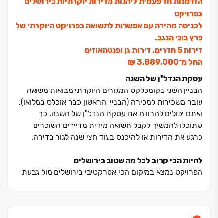
הזדמנות חד פעמית ליהנות מדירות יוקרתיות בירושלים
בפרויקט
לכניסה מהירה עם אפשרות לתשואה בפרויקט היוקרתי של
פרץ בוני הנגב.
דירות ‏5 חדרים, דירות גן ופנטהאוזים
החל מ־‏3,889,000 ‏₪
עסקת הנדל"ן של השנה
הבניין השני בקומפלקס המגורים היוקרתי מבואות משואה
עובר משכירות למכירה (הבניין הראשון כבר אוכלס במלואו),
ואתם יכולים להרוויח את עסקת הנדל"ן של השנה, כך
שתוכלו להמשיך לקבל תשואה מידית מדיירים השוכרים
כרגע את הדירות או להיכנס בעוד חצי שנה לגור בדירה.
לחיות הכי קרוב לכל מה שטוב בירושלים
הפרויקט נמצא במיקום הכי אטרקטיבי בירושלים מול גבעת
משואה, קרוב לצירי תנועה מרכזים ועם נגישות מהירה לכל
מה שטוב בירושלים.
מיקום ייחודי זה מבטיח סביבת חיים נוחה ועוטפת בכל שעות