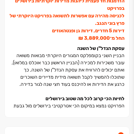
הזדמנות חד פעמית ליהנות מדירות יוקרתיות בירושלים
בפרויקט
לכניסה מהירה עם אפשרות לתשואה בפרויקט היוקרתי של
פרץ בוני הנגב.
דירות ‏5 חדרים, דירות גן ופנטהאוזים
החל מ־‏3,889,000 ‏₪
עסקת הנדל"ן של השנה
הבניין השני בקומפלקס המגורים היוקרתי מבואות משואה
עובר משכירות למכירה (הבניין הראשון כבר אוכלס במלואו),
ואתם יכולים להרוויח את עסקת הנדל"ן של השנה, כך
שתוכלו להמשיך לקבל תשואה מידית מדיירים השוכרים
כרגע את הדירות או להיכנס בעוד חצי שנה לגור בדירה.
לחיות הכי קרוב לכל מה שטוב בירושלים
הפרויקט נמצא במיקום הכי אטרקטיבי בירושלים מול גבעת
משואה, קרוב לצירי תנועה מרכזים ועם נגישות מהירה לכל
מה שטוב בירושלים.
מיקום ייחודי זה מבטיח סביבת חיים נוחה ועוטפת בכל שעות