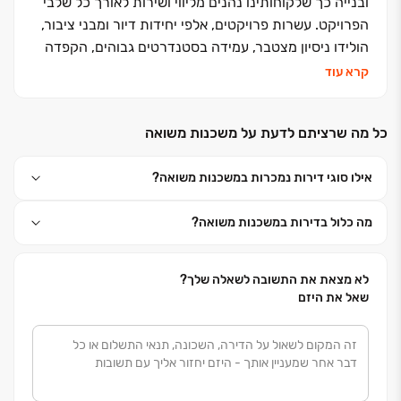
ובנייה כך שלקוחותינו נהנים מליווי ושירות לאורך כל שלבי
הפרויקט. עשרות פרויקטים, אלפי יחידות דיור ומבני ציבור,
הולידו ניסיון מצטבר, עמידה בסטנדרטים גבוהים, הקפדה
ביזום, בתכנון, בבניה ובשירות ללקוחות, שזיכו אותנו בשם
קרא עוד
אמין של מקצועיות ואיכות ללא פשרות. אנחנו מזמינים
אתכם לבוא ולהצטרף אלינו למשפחה אחת גדולה, משפחת
כל מה שרציתם לדעת על משכנות משואה
פרץ בוני הנגב
אילו סוגי דירות נמכרות במשכנות משואה?
מה כלול בדירות במשכנות משואה?
לא מצאת את התשובה לשאלה שלך?
שאל את היזם