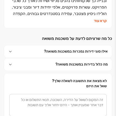
ובנייה כך שלקוחותינו נהנים מליווי ושירות לאורך כל שלבי
הפרויקט. עשרות פרויקטים, אלפי יחידות דיור ומבני ציבור,
הולידו ניסיון מצטבר, עמידה בסטנדרטים גבוהים, הקפדה
ביזום, בתכנון, בבניה ובשירות ללקוחות, שזיכו אותנו בשם
קרא עוד
אמין של מקצועיות ואיכות ללא פשרות. אנחנו מזמינים
אתכם לבוא ולהצטרף אלינו למשפחה אחת גדולה, משפחת
כל מה שרציתם לדעת על משכנות משואה
פרץ בוני הנגב
אילו סוגי דירות נמכרות במשכנות משואה?
מה כלול בדירות במשכנות משואה?
לא מצאת את התשובה לשאלה שלך?
שאל את היזם