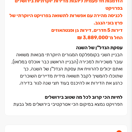
הזדמנות חד פעמית ליהנות מדירות יוקרתיות בירושלים
בפרויקט
לכניסה מהירה עם אפשרות לתשואה בפרויקט היוקרתי של
פרץ בוני הנגב.
דירות ‏5 חדרים, דירות גן ופנטהאוזים
החל מ־‏3,889,000 ‏₪
עסקת הנדל"ן של השנה
הבניין השני בקומפלקס המגורים היוקרתי מבואות משואה
עובר משכירות למכירה (הבניין הראשון כבר אוכלס במלואו),
ואתם יכולים להרוויח את עסקת הנדל"ן של השנה, כך
שתוכלו להמשיך לקבל תשואה מידית מדיירים השוכרים
כרגע את הדירות או להיכנס בעוד חצי שנה לגור בדירה.
לחיות הכי קרוב לכל מה שטוב בירושלים
הפרויקט נמצא במיקום הכי אטרקטיבי בירושלים מול גבעת
משואה, קרוב לצירי תנועה מרכזים ועם נגישות מהירה לכל
מה שטוב בירושלים.
מיקום ייחודי זה מבטיח סביבת חיים נוחה ועוטפת בכל שעות