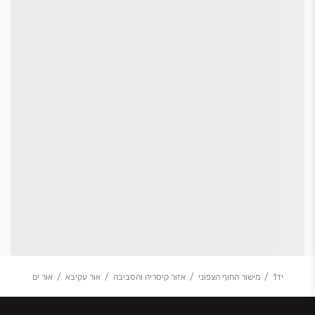
יד1
מישור החוף הצפוני
אזור קיסריה והסביבה
אור עקיבא
אור ים