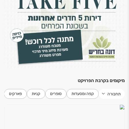
בכל חדר - נק' טלפון
בחדר מגורים - הכנה לקולנוע ביתי + הכנה למסך T.V
בתליה על קיר
במטבח - כבל הכנה לכיריים חשמליות
חדרי שירותים ואמבטיה
אסלות תלויות עם מנגנון הדחה נסתר
ארון אמבטיה תלוי כולל כיור אינטגרלי ומראה, בחדר
אמבטיה
אמבטיה אקרילית
דקור בחדרי מקלחת ואמבטיה - 4 דגמים לבחירה
מיקומים בקרבת הפרויקט
חיפויים וריצוף
קפה ומסעדות
סופרים
קניות
פארקים
תחבורה
ריצוף ריצוף כללי - גרניט פוצלן 80/80 - 4 דגמים
לבחירה
רשתות בכל הדירה (למעט חלון ממ"ד ופתיחת ציר כנף)