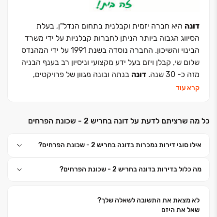
דונה
היא חברה יזמית וקבלנית בתחום הנדל"ן, בעלת
הסיווג הגבוה ביותר הניתן לחברות קבלניות על ידי משרד
הבינוי והשיכון. החברה נוסדה בשנת 1991 על ידי המהנדס
שלום שי, קבלן ויזם בעל ידע מקצועי וניסיון רב בענף הבניה
מזה כ- 30 שנה.
דונה
בנתה ובונה מגוון של פרויקטים,
הכוללים אלפי יחידות דיור למגורים, מרכזים מסחריים,
קרא עוד
בנייני משרדים ומבני ציבור. שכונות
דונה
הינה חברה
משכנת בעלת גב כלכלי איתן הנהנית מצמיחה כלכלית
כל מה שרציתם לדעת על דונה בחריש 2 - שכונת הפרחים
מתמדת. החברה מעסיקה את מיטב המתכננים, המהנדסים
ובעלי המקצוע לבניית דירות בתכנון איכותי ופרקטי הנותן
אילו סוגי דירות נמכרות בדונה בחריש 2 - שכונת הפרחים?
מענה לצרכי הלקוח ולהנאתו המרבית. עובדי החברה גאים
ביכולתם לתת יחס אישי וחם לכל אחד מרוכשי הדירות, תוך
מה כלול בדירות בדונה בחריש 2 - שכונת הפרחים?
מתן תשומת לב מרבית לטובתו של הלקוח, ליווי הדייר
במשך שנים והקפדה על שירות מעולה גם לאחר מסירת
הדירה.
דונה
מוכרת בזכות אמינותה, מקצועיותה ואיכות
לא מצאת את התשובה לשאלה שלך?
הבניה ללא פשרות, עמידתה בלוחות זמנים ואלפי לקוחותיה
שאל את היזם