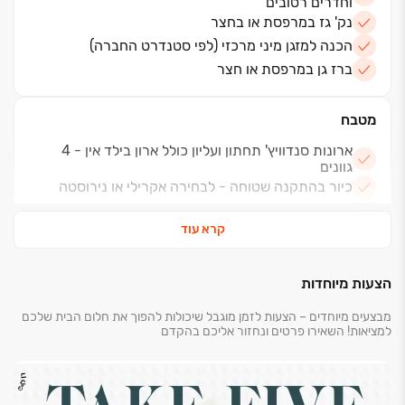
וחדרים רטובים
נק' גז במרפסת או בחצר
הכנה למזגן מיני מרכזי (לפי סטנדרט החברה)
ברז גן במרפסת או חצר
מטבח
ארונות סנדוויץ' תחתון ועליון כולל ארון בילד אין - 4
גוונים
כיור בהתקנה שטוחה - לבחירה אקרילי או נירוסטה
הכנה למדיח כלים צמוד לכיור
קרא עוד
שיש קיסר או שוו"ע - 4 דגמים לבחירה
חיפוי קרמיקה למטבח - 4 דגמים לבחירה
ברז נשלף
הצעות מיוחדות
מבצעים מיוחדים – הצעות לזמן מוגבל שיכולות להפוך את חלום הבית שלכם
חשמל ותקשורת
למציאות! השאירו פרטים ונחזור אליכם בהקדם
חשמל תלת פאזי 3X25A
בכל חדר - 3 שקעים + הכנה לנק' טלויזיה + הכנה לנק
רשת תקשורת