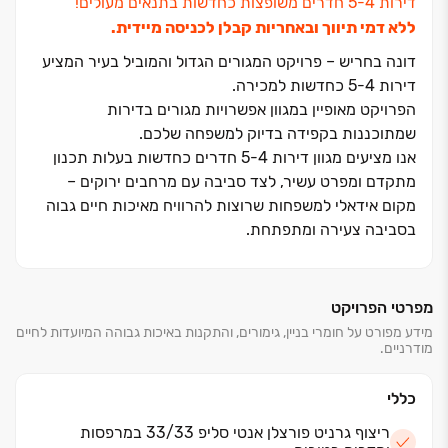
דירות ‏4‏-‏5 חדרים משופצות כחדשות בתנאים מעולים!
ללא דמי תיווך ובאחריות קבלן לכניסה מיידית.
דונה בחריש ‏– פרויקט המגורים הגדול והמוביל בעיר המציע
דירות ‏4‏-‏5 כחדשות למכירה.
הפרויקט מאופיין במגוון אפשרויות מגורים בדירות
שמתוכננות בקפידה בדיוק למשפחה שלכם.
אנו מציעים מגוון דירות ‏4‏-‏5 חדרים כחדשות בעלות תכנון
מתקדם ומפרט עשיר, לצד סביבה עם מרחבים ירוקים ‏–
מקום אידאלי למשפחות שרוצות להרוויח מאיכות חיים גבוה
בסביבה צעירה ומתפתחת.
מפרטי הפרויקט
מידע מפורט על חומרי בניין, גימורים, והתקנות באיכות גבוהה המיועדות לחיים
מודרניים.
כללי
ריצוף גרניט פורצלן אנטי סליפ 33/33 במרפסות