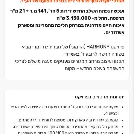
מגדלי יוקרה ונוף פנורמי לים במרכז הפועם של העיר.
ועכשיו נפתח השלב החדש דירות ‏5 חד', ‏141 מ,ר + ‏21 מ"ר
מרפסת, החל מ- ‏3,150,000 ש"ח
איכות חיים מודרנית במרחק הליכה מהמרינה ומפארק
אשדוד ים.
פרויקט HARMONY (הרמוני) של חברת י.ח דמרי מביא
בשורה חדשה לרובע ד' באשדוד.
תכנון ועיצוב מרחב המגורים מעניקים מענה מושלם לצרכי
המשפחה בעולם החדש ‏– מקום
לאירוח, לעבודה, ללמידה ולחיי משפחה, עם תחושת מרחב
וחופש בכל יום.
לצד חוויית המגורים, נהנים הדיירים ממתחם פנאי ובריאות
יתרונות מרכזיים בפרויקט
הכולל חדר כושר מאובזר,
סטודיו ליוגה ולפילאטיס ורופטופ מעוצב, המאפשרים לשמור
מיקום אסטרטגי בלב רובע ד' המתחדש עם גישה ישירה לציר הרצל
על אורח חיים פעיל ומאוזן מבלי לצאת מהבית. הפרויקט כולל
וכביש 4.
‏8 מבנים בני ‏5‏– ‏36 קומות,עם דירות ‏2‏– ‏6 חדרים
קומת גג ייחודית ובה פארק ירוק ומטופח לרווחת דיירי המתחם.
ופנטהאוזים מרווחים, כולם עם נוף פתוח לים
מרחק הליכה קצר מהמרינה הכחולה, חוף הים ופארק אשדוד ים.
המיקום המרכזי בשכונה ד' המתחדשת, בין הרחובות הרצל
מפרט טכני פרימיום הכולל ריצוף 100/100, תריסים חשמליים