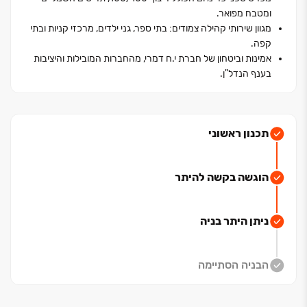
ומטבח מפואר.
והרב שאולי, מאפשר לדיירים ליהנות מכל העולמות: שקט של
מגוון שירותי קהילה צמודים: בתי ספר, גני ילדים, מרכזי קניות ובתי
שכונת מגורים לצד קרבה מיידית למוסדות חינוך, בתי כנסת
קפה.
ומרכזי תרבות.
אמינות וביטחון של חברת י.ח דמרי, מהחברות המובילות והיציבות
הפרויקט תוכנן בקפידה כדי למקסם את הנוף הכחול של הים
בענף הנדל"ן.
הנשקף מהדירות המרווחות. גולת הכותרת של המתחם היא
קומת גג משותפת ובה פארק מטופח עם צמחייה עשירה
ופינות ישיבה, פרטית לדיירים.
עם מפרט טכני עשיר הכולל ריצוף יוקרתי ומטבחים מעוצבים,
תכנון ראשוני
HARMONY מציע חווית מגורים בטוחה מבית אחד היזמים
המובילים בישראל.
הוגשה בקשה להיתר
ניתן היתר בניה
הבניה הסתיימה