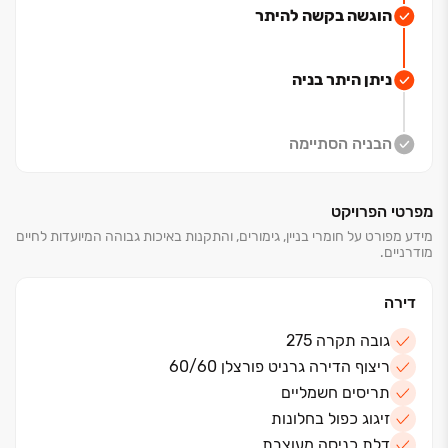
הוגשה בקשה להיתר
למגדלים בניו‏-יורק, מרחבים בדירה, תכנון אדריכלי מרהיב
ומרפסות מרווחות. בנייתם של המגדלים, בחצי סהר,
מאפשרת לכם ליהנות מהאוויר הפתוח, נוף פנורמי מרהיב
ניתן היתר בניה
ומנקודת תצפית פתוחה לפארק.
הצטרפו לפרויקט המצליח, הגדול במדינה ותהיו חלק
מסנטרל פארק ‏17 ב"ש, עכשיו במחירי השקה!
הבניה הסתיימה
לתיאום פגישה וסיור בפרויקט ‏- צרו קשר!
מפרטי הפרויקט
מידע מפורט על חומרי בניין, גימורים, והתקנות באיכות גבוהה המיועדות לחיים
מודרניים.
דירה
גובה תקרה 275
ריצוף הדירה גרניט פורצלן 60/60
תריסים חשמליים
זיגוג כפול בחלונות
דלת כניסה מעוצבת