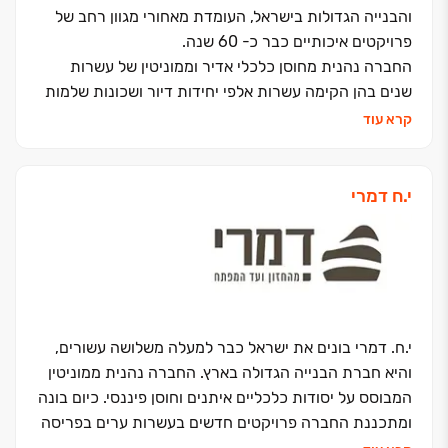
והבנייה הגדולות בישראל, העומדת מאחורי מגוון רחב של
פרויקטים איכותיים כבר כ- 60 שנה.
החברה נהנית מחוסן כלכלי אדיר וממוניטין של עשרות
שנים בהן הקימה עשרות אלפי יחידות דיור ושכונות שלמות
כגון: אזורים רחובות החדשה, מגדלי נאמן, אזורי חן, אזורים
קרא עוד
מוצא עילית ופרויקטים אייקונים זוכי פרסים דוגמת הרצליה
הילס. כל פרויקט שלנו מלווה ע"י משרדי האדריכלים
הטובים בישראל ובכל פרויקט אנו שואפים לחדשנות
י.ח דמרי
תכנונית, סטנדרט ביצוע גבוה ביותר ולבניה בסביבה בת
קיימא.
בכדי לחשוב קודם כל עליכם, הדיירים – הפרויקטים של
אזורים יוצרים שילוב ייחודי בין חיי משפחה לבין העצמת חיי
הקהילה והסביבה, כדי לספק איכות חיים גבוהה וחוויית
מגורים חדשה ומרגשת.
י.ח. דמרי בונים את ישראל כבר למעלה משלושה עשורים,
והיא חברת הבנייה הגדולה בארץ. החברה נהנית ממוניטין
המבוסס על יסודות כלכליים איתנים וחוסן פיננסי. כיום בונה
ומתכננת החברה פרויקטים חדשים בעשרות ערים בפריסה
ארצית, בהם עשרות פרויקטים למגורים, מסחר, תעשייה