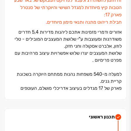
זה הזמן להשתדרג ולעבור לפרויקט המבוקש של באר שבע
הטבות קיץ מיוחדות למגדל השישי והיוקרתי של סנטרל
פארק ‏17:
חבילת ריהוט מתנה ותנאי מימון מיוחדים.
אזורים ודמרי מזמינות אתכם ליהנות מדירות ‏5,4 חדרים
משודרגות ומעוצבות ע"י שלושת המעצבים המובילים ‏- טלי
לוזון, אלברט אסקולה וחני חזק.
שלושת המעצבים יצרו שלוש אפשרויות עיצוב מרהיבות עם
מפרט פרימיום .
למעלה מ‏-‏540 משפחות נהנות ממתחם היוקרה בשכונת
קריית גנים.
פארק של ‏17 מגדלים בעיצוב אדריכלי מושלם, העוטפים
פארק ענק וירוק המתפרש על ‏16 דונם ויש בתוכו הכול.
אזורים מסחריים, מוסדות חינוך ותרבות מהשורה הראשונה,
בתי ספר, גני ילדים, בתי קפה וכל מה שצריך בשביל להפוך
את החיים שלכם לתוססים, נוחים והרבה יותר טובים.
תכנון ראשוני
למגדלים העוטפים את הפארק סטנדרט בנייה גבוה, בדומה