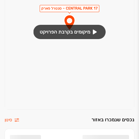
הכנה למדיח כלים
CENTRAL PARK 17 – סנטרל פארק
בניין
מיקומים בקרבת הפרויקט
פיתוח סביבתי
חנייה פרטית
לובי בעל חלל כפול
חדר דיירים בקומת הלובי
חיפוי אבן
פיר אשפה קומתי
4 מעליות
מחסן (אופציה בתשלום)
נכסים שנמכרו באזור
סינון