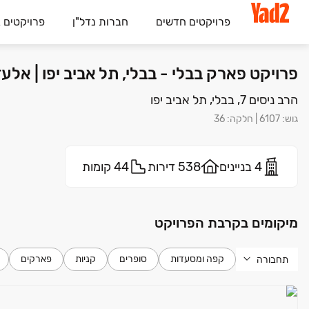
פרויקטים חדשים
חברות נדל"ן
פרויקטים 
פרויקט פארק בבלי - בבלי, תל אביב יפו | אל
הרב ניסים 7, בבלי, תל אביב יפו
גוש
:
6107
|
חלקה
:
36
4 בניינים
538 דירות
44 קומות
מיקומים בקרבת הפרויקט
קפה ומסעדות
סופרים
קניות
פארקים
תחבורה