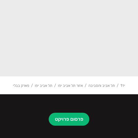
יד1
תל אביב והסביבה
אזור תל אביב יפו
תל אביב יפו
פארק בבלי
פרסום פרויקט