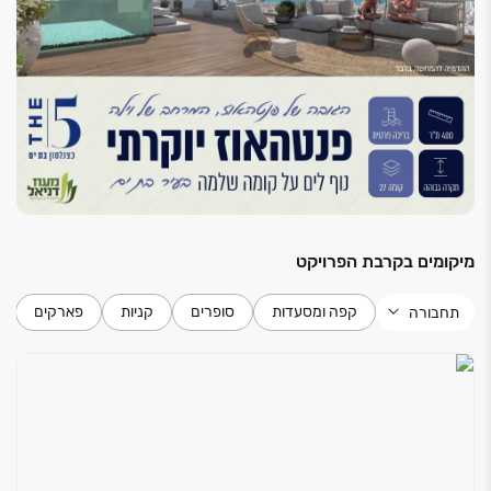
דירה
דלת בטחון מעוצבת בכניסה לדירה
דלתות פנים של "פנדור"
ריצוף גרניט פורצלן במרפסת 33X33 ס"מ
מערכת מיזוג אוויר מרכזית
הכנה לרשתות בחלונות
ריצוף גרניט פורצלן 80X80 ס"מ בכל הדירה למעט
חדרי אמבט
מיקומים בקרבת הפרויקט
חדרי שירותים ואמבטיה
קפה ומסעדות
סופרים
קניות
פארקים
תחבורה
ארון אמבטיה בחדר אמבטיה
אסלות תלויות עם מנגנון הדחה סמוי
אמבטיה אקרילית בחדר אמבטיה
אינטרפוץ 4 דרך בחדר רחצה
ריצוף גרניט פורצלן אנטי סליפ 30X30 או 33X33 ס"מ
חיפוי גרניט פורצלן בחדרי רחצה 20X50 או 30X60