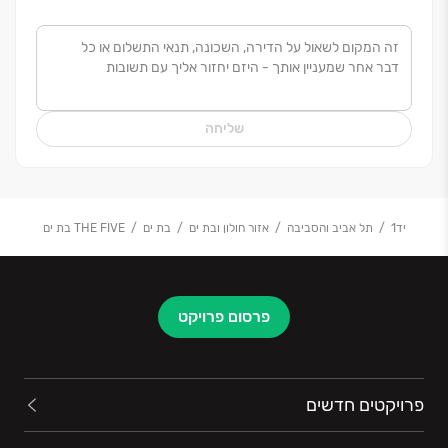
וחולשת על כל התחומים בתחום הנדל"ן, לרבות יזמות,
תכנון, ביצוע והתמחות בתחום ההתחדשות העירונית והינה
מובילה בתחום זה .
תחומי פעילותה המקיפים של החברה יוצרים את הערך
שליחה
המוסף ממנו נהנים לקוחות החברה הזוכים לטיפול מקצועי
ומקבלים את מכלול השירותים המובילים בכתובת אחת.
מעוז דניאל שמה לה למטרה את העמידה בלוחות הזמנים
יד1
תל אביב והסביבה
אזור חולון ובת ים
בת ים
THE FIVE בת ים
בכל שלבי הבניה ובמועדי אכלוס תוך הקפדה על איכות וטיב
הבניה בסטנדרטים גבוהים ובלתי מתפשרים.
המוניטין של החברה נבנה ונצבר עם השנים תוך עבודה
פרסום פרויקט
קשה ויעידו על כך אלפי רוכשי הדירות, שלא מפסיקים
להחמיא על היחס האישי, האכפתיות, האמינות, השירות
המקצועי והקשר החברי והאישי.
פרויקטים חדשים