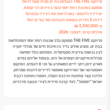
פרויקט THE FIVE כצנלסון בת ים מבית מעוז דניאל.
ממוקם בשכונת רמת יוסף ובעל ביניינים רבי קומות.
יש דירה לדוגמא- בואו לראות את הדירה מבפנים!
דירות ‏5 חדרים בקומות הגבוהות מול נוף ים החל
מ‏-‏3,390,000 ‏₪.
איכלוס קרוב: דצמבר ‏2026.
פרויקט THE FIVE ממוקם בלב שכונת רמת יוסף המתחדשת
בבת ים, ומציע שילוב נדיר בין איכות חיים של מגדלי יוקרה
לבין נגישות עירונית מקסימלית. המתחם כולל חמישה
מגדלים אייקוניים הצופים אל הים, ובצמוד אליהם נפרש
פארק ירוק רחב ידיים המשתרע על פני ‏6 דונמים. המיקום
האסטרטגי של הפרוייקט מאפשר לדיירים ליהנות ממרחק
הליכה קצר מתחנת הרכבת הקלה, המטרו ותחנת רכבת
ישראל "יוספטל", לצד קרבה מיידית לצירי תנועה מרכזיים.
הפרויקט, מבית היזמית והמבצעת "מעוז דניאל", מאופיין
בתכנון מוקפד ובאיכות בנייה בסטנדרט הגבוה ביותר.
תמהיל הדירות מגוון וכולל דירות ‏4-4.5 חדרים מעוצבות,