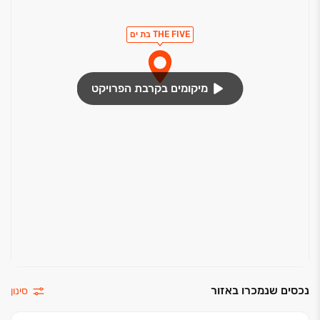
ס"מ
THE FIVE בת ים
חשמל ותקשורת
חיבור חשמל תלת פאזי 3X25 אמפר
מיקומים בקרבת הפרויקט
חיבורי טלפון ונקודות טלויזיה בסלון ובכל חדרי השינה
הכנה למערכת קולנוע ביתית בחדר הדיור
שקעי חשמל תוצרת "גוויס" או שווה ערך
תריסי גלילה חשמליים בכל הדירה
אינטרקום טלוויזיה במעגל סגור בכניסה לבנין ובדירה
כללי
עיקרי מפרט פנטהאוז-
בריכה מעוצבת במרפסת עם קו גלישת מים על דופן
זכוכית שקופה
מערכת חשמל חכם של
חברת VITREA מסדרת VTOUCH PRO מפסקי מגע
נכסים שנמכרו באזור
סינון
זכוכית מעוצבים עבור תאורה, עמעום, תריסים, דוד
ומיזוג אוויר. שליטה מלאה מהסמארטפון ומערכת שעונים