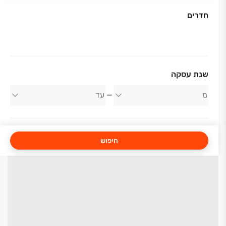
(למעט ממ"ד)
ריצוף גרניט פורצלן 120/120 ס"מ בדירה למעט
חדרים
מרפסות וחדרי רחצה
אפשרות לפרקט בחדרי שינה
ריצוף וחיפוי חדרים רטובים במידות 60/120 ס"מ.
כלים סניטריים וברזים מסדרות יוקרתיות
ארון עם כיור אינטגרלי בחדרי רחצה
שנת עסקה
דוד חשמל לחימום מים
מערכת חימום מים סולארית
חיפוש