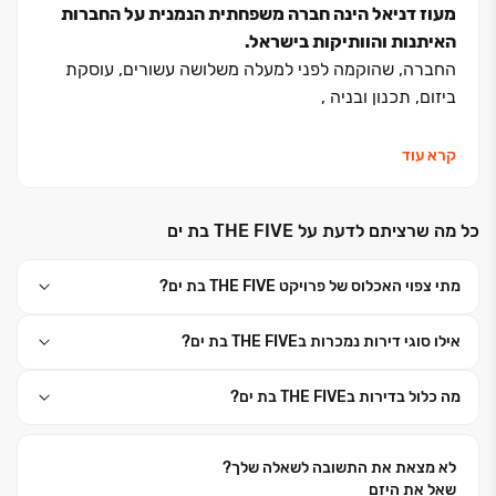
מעוז דניאל הינה חברה משפחתית הנמנית על החברות
האיתנות והוותיקות בישראל.
החברה, שהוקמה לפני למעלה משלושה עשורים, עוסקת
ביזום, תכנון ובניה ,
והינה בעלת הסיווג הקבלני המקצועי הגבוה ביותר בישראל
קרא עוד
– ג' 5. ובעלת
כל מה שרציתם לדעת על THE FIVE בת ים
תו תקן איכות בינלאומי ISO 9002 , ובעלת כוכבית גדולה
לביצוע עבודות עבור גורמי הממשלה.
מתי צפוי האכלוס של פרויקט THE FIVE בת ים?
לכל הפרויקטים של החברה יש ליווי בנקאי צמוד של אחד
אילו סוגי דירות נמכרות בTHE FIVE בת ים?
הבנקים הגדולים הכולל מתן בטחונות וערבויות על פי חוק
המכר לרוכשים ומעניק להם בטחון ושקט נפשי.
מה כלול בדירות בTHE FIVE בת ים?
מעוז דניאל צברה ניסיון מעשי רב לאחר בניית אלפי יחידות
דיור בישראל,
לא מצאת את התשובה לשאלה שלך?
שאל את היזם