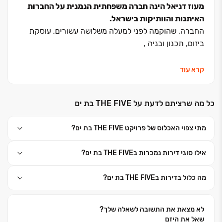
מעוז דניאל הינה חברה משפחתית הנמנית על החברות
האיתנות והוותיקות בישראל.
החברה, שהוקמה לפני למעלה משלושה עשורים, עוסקת
ביזום, תכנון ובניה ,
והינה בעלת הסיווג הקבלני המקצועי הגבוה ביותר בישראל
קרא עוד
– ג' 5. ובעלת
כל מה שרציתם לדעת על THE FIVE בת ים
תו תקן איכות בינלאומי ISO 9002 , ובעלת כוכבית גדולה
לביצוע עבודות עבור גורמי הממשלה.
מתי צפוי האכלוס של פרויקט THE FIVE בת ים?
לכל הפרויקטים של החברה יש ליווי בנקאי צמוד של אחד
אילו סוגי דירות נמכרות בTHE FIVE בת ים?
הבנקים הגדולים הכולל מתן בטחונות וערבויות על פי חוק
המכר לרוכשים ומעניק להם בטחון ושקט נפשי.
מה כלול בדירות בTHE FIVE בת ים?
מעוז דניאל צברה ניסיון מעשי רב לאחר בניית אלפי יחידות
דיור בישראל,
לא מצאת את התשובה לשאלה שלך?
שאל את היזם