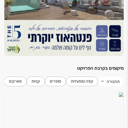
דירה
דלת בטחון מעוצבת בכניסה לדירה
דלתות פנים של "פנדור"
ריצוף גרניט פורצלן במרפסת 33X33 ס"מ
מערכת מיזוג אוויר מרכזית
הכנה לרשתות בחלונות
ריצוף גרניט פורצלן 80X80 ס"מ בכל הדירה למעט
חדרי אמבט
מיקומים בקרבת הפרויקט
חדרי שירותים ואמבטיה
קפה ומסעדות
סופרים
קניות
פארקים
תחבורה
ארון אמבטיה בחדר אמבטיה
אסלות תלויות עם מנגנון הדחה סמוי
אמבטיה אקרילית בחדר אמבטיה
אינטרפוץ 4 דרך בחדר רחצה
ריצוף גרניט פורצלן אנטי סליפ 30X30 או 33X33 ס"מ
חיפוי גרניט פורצלן בחדרי רחצה 20X50 או 30X60