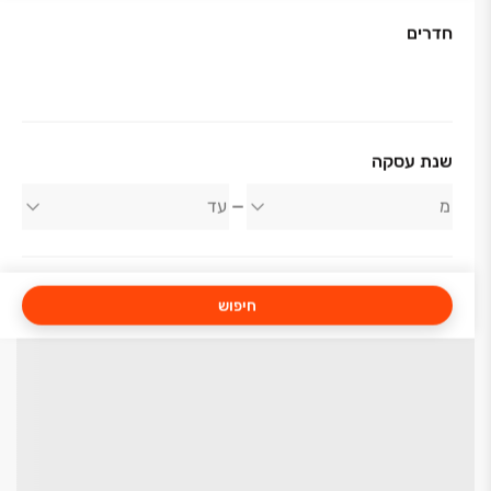
(למעט ממ"ד)
ריצוף גרניט פורצלן 120/120 ס"מ בדירה למעט
חדרים
מרפסות וחדרי רחצה
אפשרות לפרקט בחדרי שינה
ריצוף וחיפוי חדרים רטובים במידות 60/120 ס"מ.
כלים סניטריים וברזים מסדרות יוקרתיות
ארון עם כיור אינטגרלי בחדרי רחצה
שנת עסקה
דוד חשמל לחימום מים
מערכת חימום מים סולארית
חיפוש