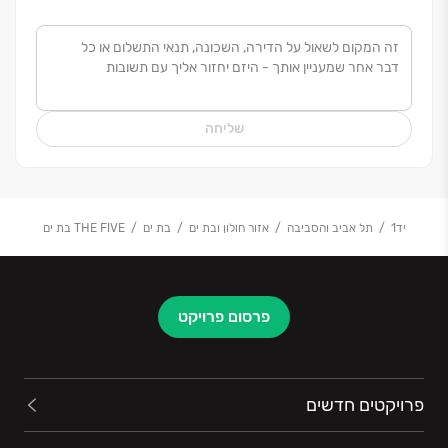
וחולשת על כל התחומים בתחום הנדל"ן, לרבות יזמות,
תכנון, ביצוע והתמחות בתחום ההתחדשות העירונית והינה
מובילה בתחום זה .
תחומי פעילותה המקיפים של החברה יוצרים את הערך
שליחה
המוסף ממנו נהנים לקוחות החברה הזוכים לטיפול מקצועי
ומקבלים את מכלול השירותים המובילים בכתובת אחת.
מעוז דניאל שמה לה למטרה את העמידה בלוחות הזמנים
יד1
תל אביב והסביבה
אזור חולון ובת ים
בת ים
THE FIVE בת ים
בכל שלבי הבניה ובמועדי אכלוס תוך הקפדה על איכות וטיב
הבניה בסטנדרטים גבוהים ובלתי מתפשרים.
המוניטין של החברה נבנה ונצבר עם השנים תוך עבודה
פרסום פרויקט
קשה ויעידו על כך אלפי רוכשי הדירות, שלא מפסיקים
להחמיא על היחס האישי, האכפתיות, האמינות, השירות
המקצועי והקשר החברי והאישי.
פרויקטים חדשים