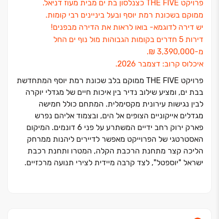
פרויקט THE FIVE כצנלסון בת ים מבית מעוז דניאל.
ממוקם בשכונת רמת יוסף ובעל ביניינים רבי קומות.
יש דירה לדוגמא- בואו לראות את הדירה מבפנים!
דירות ‏5 חדרים בקומות הגבוהות מול נוף ים החל
מ‏-‏3,390,000 ‏₪.
איכלוס קרוב: דצמבר ‏2026.
פרויקט THE FIVE ממוקם בלב שכונת רמת יוסף המתחדשת
בבת ים, ומציע שילוב נדיר בין איכות חיים של מגדלי יוקרה
לבין נגישות עירונית מקסימלית. המתחם כולל חמישה
מגדלים אייקוניים הצופים אל הים, ובצמוד אליהם נפרש
פארק ירוק רחב ידיים המשתרע על פני ‏6 דונמים. המיקום
האסטרטגי של הפרוייקט מאפשר לדיירים ליהנות ממרחק
הליכה קצר מתחנת הרכבת הקלה, המטרו ותחנת רכבת
ישראל "יוספטל", לצד קרבה מיידית לצירי תנועה מרכזיים.
הפרויקט, מבית היזמית והמבצעת "מעוז דניאל", מאופיין
בתכנון מוקפד ובאיכות בנייה בסטנדרט הגבוה ביותר.
תמהיל הדירות מגוון וכולל דירות ‏4-4.5 חדרים מעוצבות,