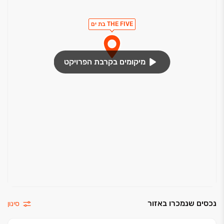
ס"מ
THE FIVE בת ים
חשמל ותקשורת
חיבור חשמל תלת פאזי 3X25 אמפר
מיקומים בקרבת הפרויקט
חיבורי טלפון ונקודות טלויזיה בסלון ובכל חדרי השינה
הכנה למערכת קולנוע ביתית בחדר הדיור
שקעי חשמל תוצרת "גוויס" או שווה ערך
תריסי גלילה חשמליים בכל הדירה
אינטרקום טלוויזיה במעגל סגור בכניסה לבנין ובדירה
כללי
עיקרי מפרט פנטהאוז-
בריכה מעוצבת במרפסת עם קו גלישת מים על דופן
זכוכית שקופה
מערכת חשמל חכם של
חברת VITREA מסדרת VTOUCH PRO מפסקי מגע
נכסים שנמכרו באזור
סינון
זכוכית מעוצבים עבור תאורה, עמעום, תריסים, דוד
ומיזוג אוויר. שליטה מלאה מהסמארטפון ומערכת שעונים