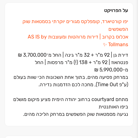
על הפרויקט
יפו קורטיארד, קומפלקס מגורים יוקרתי בסמטאות שוק
הפשפשים
אכלוס בקרוב ‏| דירות מרוהטות ומעוצבות AS IS by
Tollmans ✨
דירת גן ‏| ‏92 מ"ר + ‏32 מ"ר גינה ‏| החל מ־‏3,700,000 ‏₪
פנטהאוז ‏| ‏92 מ"ר + ‏138 (!) מ"ר מרפסות ‏| החל
מ-5,990,000 ₪
במרחק פסיעה מהים, בתוך אחת השכונות הכי שוות בעולם
(ע"פ Time Out), מחכה לכם הזדמנות נדירה.
מתחם courtyard ברחוב יהודה הימית מציע מיקום מושלם
ביפו האותנטית
נגיעה מסמטאות שוק הפשפשים במרחק הליכה מהים.
Jaffa Courtyard הוא פרויקט מגורים יוקרתי מבית קן
התור, קומפלקס יוקרה מרהיב הנבנה סביב חצר יפואית