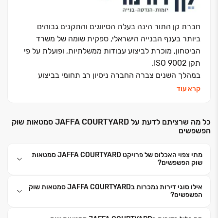
חברת קן התור הינה בעלת הסיווגים והתקנים גבוהים
ביותר בענף הבנייה הישראלי, ספקית שומה של משרד
הביטחון, מוכרת לביצוע עבודות ממשלתיות, ופועלת על פי
תקן ISO 9002.
במהלך השנים צברה החברה ניסיון רב תחומי בביצוע
פרויקטים תוך שמירה על איכות, עמידה בלוחות זמנים,
קרא עוד
גמישות ביצועית ותגובה מהירה לשינויים. החברה גיבשה
מוניטין בזכות הפונקציונליות שלה, העמידות הפיננסית
כל מה שרציתם לדעת על JAFFA COURTYARD סמטאות שוק
ועמידה במסגרת תקציבית תוך שמירה על איכות ביצוע ללא
הפשפשים
פשרות לאורך הדרך.
קן-התור גאה במגוון הפרויקטים בהם נטלה חלק, ביניהם:
מתי צפוי האכלוס של פרויקט JAFFA COURTYARD סמטאות
שכונות מגורים, קוטג'ים, מוסדות חינוך, פרויקטים עבור
שוק הפשפשים?
חברת החשמל, רשות הנמלים, משרד הביטחון ורכבת
ישראל.
אילו סוגי דירות נמכרות בJAFFA COURTYARD סמטאות שוק
הפשפשים?
החברה הוקמה בשנת 1993 ע"י יואב קן-תור, בוגר
הפקולטה להנדסה אזרחית בטכניון. החברה מעסיקה כ-80