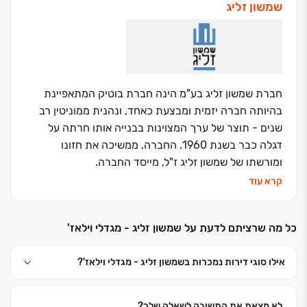
שמשון זליג
חברת שמשון זליג בע"מ הינה חברת בוטיק המתאפיינת
בהיותה חברה יזמית ומבצעת כאחד
,
ונהנית ממוניטין רב
שנים - תוצר של ערך המצוינות בבנייה אותו חרתה על
דגלה כבר בשנת 1960
.
החברה, ממשיכה את חזונו
ומורשתו של שמשון זליג ז"ל, מייסד החברה.
שמשון, אשר הקים בשתי ידיו חברה לתפארת, ידע לשלב
קרא עוד
ביכולת נדירה, איכות בנייה ומקצועיות עם אהבה
לאומנות
,
כל אלה מונצחים בבנייני החברה, וכל זאת תוך
כל מה שרציתם לדעת על שמשון זליג - מגדלי וילאז'
הקשבה תמידית וטיפול מסור בכל לקוח
.
לאורך 65 שנות פעילותה בנתה החברה עשרות פרויקטים
אילו סוגי דירות נמכרות בשמשון זליג - מגדלי וילאז'?
מוצלחים ואיכותיים ברחבי הארץ, בין היתר בת"א, חולון,
רמת השרון, ראשל"צ ונס-ציונה.
עם השנים הפך שם החברה לסמל ולמותג של איכות, הן
לא מצאת את התשובה לשאלה שלך?