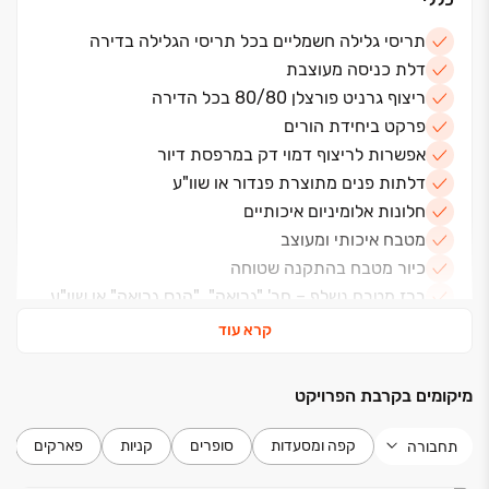
תריסי גלילה חשמליים בכל תריסי הגלילה בדירה
לבחירתכם מגוון רחב של דירות ‏4, ‏5 ו‏-6 חדרים,
דלת כניסה מעוצבת
מיני־פנטהאוזים ופנטהאוזים
,
כולם בעלי תכנון פונקציונלי
ריצוף גרניט פורצלן 80/80 בכל הדירה
חכם המאפשר לכל אחד מבני המשפחה ליהנות מהמרחב
פרקט ביחידת הורים
הפרטי שלו
.
אפשרות לריצוף דמוי דק במרפסת דיור
מיקום מצוין ונגישות גבוהה לצירי תנועה מרכזיים‏
–
כביש ‏4,
כביש ‏1, כביש ‏20,
סמיכות למרכזי קניות, מוסדות חינוך
דלתות פנים מתוצרת פנדור או שוו"ע
ושירותים קהילתיים
.
חלונות אלומיניום איכותיים
מטבח איכותי ומעוצב
מגדלי וילאז' ‏– סביבת מגורים מתחדשת ואיכותית
כיור מטבח בהתקנה שטוחה
ברז מטבח נשלף – חב' "גרואה", "הנס גרואה" או שוו"ע
משטח במטבח – אבן קיסר
קרא עוד
ארון רחצה יוקרתי הכולל משטח, כיור ומראה - בחדר
רחצה כללי ובחדר רחצה הורים
אסלה תלויה עם מיכל הדחה סמוי
מיקומים בקרבת הפרויקט
ברזים חברת "הנס גרואה" או שוו"ע
קפה ומסעדות
סופרים
קניות
פארקים
תחבורה
בניין