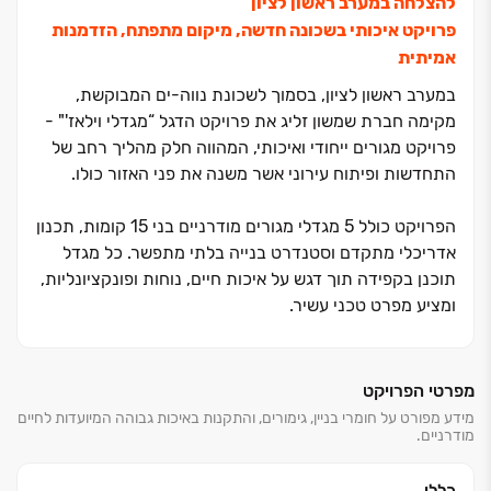
להצלחה במערב ראשון לציון
פרויקט איכותי בשכונה חדשה, מיקום מתפתח, הזדמנות
אמיתית
במערב ראשון לציון, בסמוך לשכונת נווה-ים המבוקשת,
מקימה חברת שמשון זליג את פרויקט הדגל
“
מגדלי וילאז'" -
פרויקט מגורים ייחודי ואיכותי, המהווה חלק מהליך רחב של
התחדשות ופיתוח עירוני אשר משנה את פני האזור כולו
.
הפרויקט כולל ‏5 מגדלי מגורים מודרניים בני ‏15 קומות, תכנון
אדריכלי מתקדם וסטנדרט בנייה בלתי מתפשר. כל מגדל
תוכנן בקפידה תוך דגש על איכות חיים, נוחות ופונקציונליות,
ומציע מפרט טכני עשיר.
פרויקט "מגדלי וילאז'" תוכנן כשכונה קהילתית בסמוך
לנווה-ים: אזור גבוה ופתוח, ובמרכזו גן ציבורי רחב ידיים
מפרטי הפרויקט
בשטח של כ־‏2 דונם, לרווחת הדיירים והמשפחות
.
מידע מפורט על חומרי בניין, גימורים, והתקנות באיכות גבוהה המיועדות לחיים
מודרניים.
הפרויקט נושק לפרויקט המצליח
“
וילאז' אל הים", שגם אותו
הקימה החברה וזכתה בגינו בפרס האוסקר למצוינות בבנייה
-
עדות לאיכות, ניסיון ואמינות
.
כללי