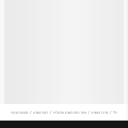
יד1
מרכז והשרון
אזור רמת השרון והרצליה
רמת השרון
סמטת הגינה