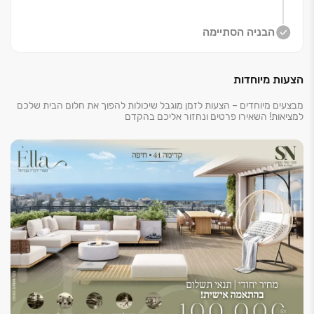
חיפה היא עיר של איזון מושלם: טבע וים לצד חדשנות,
תעסוקה ותרבות. העיר הגדולה בצפון, מוקד של אקדמיה,
הבניה הסתיימה
הייטק, מחקר ויזמות ‏– עם קהילה חמה ואיכות חיים גבוהה.
ביום ‏– עיר דינמית וחכמה. ובלילה ‏– קולינריה, תרבות, חופים
הצעות מיוחדות
ואווירה רגועה שאין בשום מקום אחר.
מבצעים מיוחדים – הצעות לזמן מוגבל שיכולות להפוך את חלום הבית שלכם
עם נגישות מהירה למרכז הארץ, פיתוח עירוני מואץ והשקעות
למציאות! השאירו פרטים ונחזור אליכם בהקדם
רחבות בתשתיות, חיפה מציבה את עצמה כמרכז הצמיחה
של הצפון ‏– גם מקום נהדר לחיות בו, וגם הזדמנות השקעה
מצוינת לעתיד.
הפרויקט ממוקם ברחוב קדימה ‏41, חיפה, על רכס הכרמל
האדריכל‏- משרד ענבי לשניאק קלוס אדריכלים פועל מעל
‏30 שנה ומתמחה בתכנון מבני מגורים, בנייה רוויה, מסחר,
משרדים והתחדשות עירונית.
גישת המשרד הוליסטית ועכשווית, המשלבת אסתטיקה,
חדשנות ודיוק תכנוני ‏– לצד הבנה אורבנית, יזמית ואנושית.