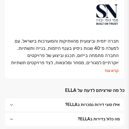
חברה יזמית וביצועית מהוותיקות והמוערכות בישראל, עם
למעלה מ־40 שנות ניסיון בענף היזמות, בנייה ותשתיות.
החברה מתמחה בייזום, תכנון וביצוע של פרויקטים
יוקרתיים למגורים, מסחר ומלונאות, לצד פרויקטים תשתיות
רחבי היקף עבור גופים מובילים במשק. כל פרויקט נבנה
קרא עוד
בסטנדרט בלתי מתפשר של איכות, דיוק ועמידה בלוחות
זמנים, תוך ניהול קפדני וראייה ארוכת טווח.
כל מה שרציתם לדעת על ELLA
ב־ELLA באים לידי ביטוי ערכי הליבה של החברה – אמינות,
מקצועיות וחשיבה על כל פרט – ליצירת סביבת מגורים
אילו סוגי דירות נמכרות בELLA?
יציבה, איכותית ומוקפדת לאורך שנים.
היא לא רק פרויקט - היא סגנון חיים.
מה כלול בדירות בELLA?