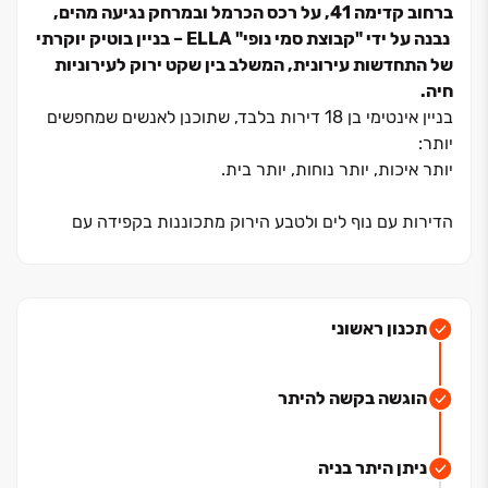
ברחוב קדימה ‏41, על רכס הכרמל ובמרחק נגיעה מהים,
נבנה על ידי "קבוצת סמי נופי" ELLA ‏– בניין בוטיק יוקרתי
של התחדשות עירונית, המשלב בין שקט ירוק לעירוניות
חיה.
בניין אינטימי בן ‏18 דירות בלבד, שתוכנן לאנשים שמחפשים
יותר:
יותר איכות, יותר נוחות, יותר בית.
הדירות עם נוף לים ולטבע הירוק מתכוננות בקפידה עם
חללים מוארים, מפרט גבוה, בידוד אקוסטי ואקלימי מצוין
שמכניס את הכרמל פנימה. הלובי המפואר, מחסן צמוד לכל
דירה, החניון התת־קרקעי והעיצוב הנקי משלימים חוויית
מגורים רגועה ויוקרתית. הפרויקט מציע מגוון דירות ‏–
תכנון ראשוני
למשפחות, זוגות צעירים ולאוהבי החיים הטובים. כולם נהנים
ממיקום מושלם: קרוב למרכזי תרבות, נגישות לתחבורה
הוגשה בקשה להיתר
ציבורית, בתי קפה, מוסדות חינוך והטיילת, ובו בזמן רחוק
מהרעש.
ניתן היתר בניה
חיפה ‏| בין ההר לים