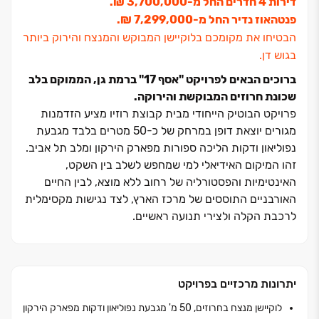
דירות ‏4 חדרים החל מ‏-3,700,000 ‏₪.
פנטהאוז נדיר החל מ‏-7,299,000 ‏₪.
הבטיחו את מקומכם בלוקיישן המבוקש והמנצח והירוק ביותר
בגוש דן.
ברוכים הבאים לפרויקט "אסף ‏17" ברמת גן, הממוקם בלב
שכונת חרוזים המבוקשת והירוקה.
פרויקט הבוטיק הייחודי מבית קבוצת רוזיו מציע הזדמנות
מגורים יוצאת דופן במרחק של כ‏-50 מטרים בלבד מגבעת
נפוליאון ודקות הליכה ספורות מפארק הירקון ומלב תל אביב.
זהו המיקום האידיאלי למי שמחפש לשלב בין השקט,
האינטימיות והפסטורליה של רחוב ללא מוצא, לבין החיים
האורבניים התוססים של מרכז הארץ, לצד נגישות מקסימלית
לרכבת הקלה ולצירי תנועה ראשיים.
הפרויקט האקסקלוסיבי מציע ‏26 דירות בלבד בבניין בוטיק
מודרני בן ‏9-10 קומות, המתוכנן בקפידה על ידי "החדר
יתרונות מרכזיים בפרויקט
אדריכלים". תמהיל הדירות המגוון תוכנן לתת מענה לקהלי
יעד שונים נותרו ‏3 דירות אחרונות דירות ‏3 ו‏-4 חדרים, וכן
לוקיישן מנצח בחרוזים, 50 מ' מגבעת נפוליאון ודקות מפארק הירקון
דירת פנטהאוז יוקרתית המשתרעת על פני קומה שלמה עם