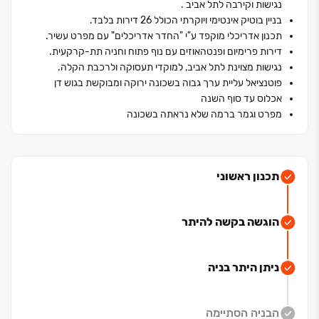
נגישות וקירבה לתל אביב .
ארבעה כיווני אוויר. כל דירה נהנית ממפרט טכני עשיר,
בניין בוטיק אינטימי ויוקרתי הכולל 26 דירות בלבד.
מתכנון חכם המנצל את החלל בצורה מיטבית, נוף פתוח
תכנון אדריכלי מוקפד ע"י "החדר אדריכלים" עם מפרט עשיר.
וחניה בחניון תת-קרקעי פרטי לרווחת הדיירים.
דירות פרימיום ופנטהאוזים עם נוף פתוח וחניה תת-קרקעית.
נגישות מצוינת לתל אביב, למוקדי תעסוקה ולרכבת הקלה.
פוטנציאל עליית ערך גבוה בשכונה ירוקה ומבוקשת בגוש דן
מבחינה כלכלית ושיווקית, מדובר בפנינה נדל"נית. שכונת
אכלוס עד סוף השנה
חרוזים שומרת על מעמדה כיעד מגורים אטרקטיבי המבטיח
מפרט וגמר ברמה שלא נראתה בשכונה
לשמור על ערכו, ומהווה מוקד משיכה למשפחות ומשקיעים.
ההיצע המוגבל של פרויקטים חדשים בסדר גודל כזה באזור,
לצד הקרבה למוקדי תעסוקה מרכזיים, מבטיחים ביקוש
מתמיד, יציבות כלכלית ופוטנציאל השבחה משמעותי בשנים
תכנון ראשוני
הבאות.
הוגשה בקשה להיתר
ניתן היתר בניה
הבניה הסתיימה