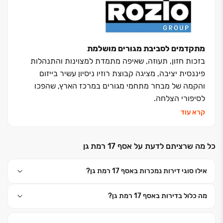
מתקדמים לסביבת מגורים מושלמת
בזכות חזון, תעוזה, שאיפה מתמדת למצוינות והתנהלות
פיננסית יציבה, מציגה קבוצת רוזיו ניסיון עשיר בייזום
והקמה של מבחר מתחמי מגורים במרכז הארץ, שהפכו
לסיפורי הצלחה.
אנחנו בקבוצת רוזיו מאמינים שכל פרויקט, בכל סדר גודל
קרא עוד
ובכל רמת מורכבות, הוא קודם כל פרויקט של הנדסת אנוש
ולא רק הנדסת בניין.
כל מה שרציתם לדעת על אסף 17 רמת גן
את הצלחת הקבוצה אנחנו חבים ליצירה המשותפת עם
לקוחותינו ושותפינו העסקיים לאורך השנים. יחד איתם,
אילו סוגי דירות נמכרות באסף 17 רמת גן?
אנחנו יוצקים את היסודות האיתנים של הקבוצה,
המושתתים על אמון הדדי, יושרה, אווירה משפחתית וחוויה
מה כלול בדירות באסף 17 רמת גן?
נעימה.