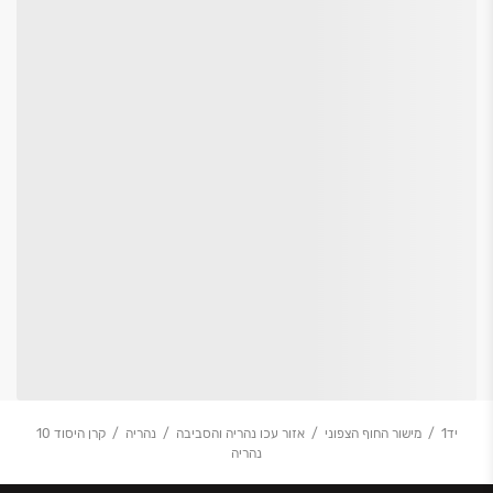
יד1
מישור החוף הצפוני
אזור עכו נהריה והסביבה
נהריה
קרן היסוד 10
נהריה