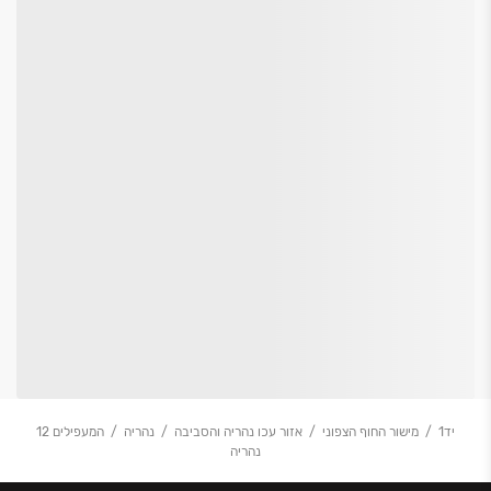
יד1
מישור החוף הצפוני
אזור עכו נהריה והסביבה
נהריה
המעפילים 12
נהריה