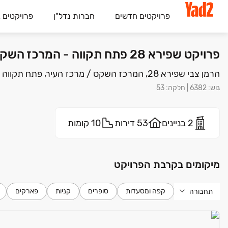
פרויקטים חדשים
חברות נדל"ן
פרויקטים 
פרויקט שפירא 28 פתח תקווה - המרכז השקט / מרכז העיר, פתח תקווה | מיזם נדלן והשקעות א.מ. בע"מ
הרמן צבי שפירא 28, המרכז השקט / מרכז העיר, פתח תקווה
גוש
:
6382
|
חלקה
:
53
2 בניינים
53 דירות
10 קומות
מיקומים בקרבת הפרויקט
קפה ומסעדות
סופרים
קניות
פארקים
תחבורה