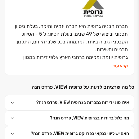
חברת הבניה גרופית היא חברה יזמית ותיקה, בעלת ניסיון
תכנוני וביצועי של 49 שנים, בעלת הסיווג ג' 5 - הסיווג
הקבלני הגבוה ביותר,המתמחה בכל שלבי הייזום, התכנון,
הבנייה והשירות.
גרופית יוזמת ומקימה ברחבי הארץ אלפי דירות במגוון
פרויקטים למגורים, מבני מסחר ובנייני משרדים, דיור מוגן
קרא עוד
ופרויקטים רחבי היקף של התחדשות עירונית.
ניסיונה רב השנים של גרופית וחוסנה הכלכלי מאפשרים לה
כל מה שרציתם לדעת על גרופית VIEW, פרדס חנה
לממש בכל יום מחדש את חזונה: לתכנן ולבנות עבור
לקוחותיה כדי שיוכלו לממש את חלומם לעתיד טוב יותר.
אילו סוגי דירות נמכרות בגרופית VIEW, פרדס חנה?
מה כלול בדירות בגרופית VIEW, פרדס חנה?
האם יש ליווי בנקאי בפרויקט גרופית VIEW, פרדס חנה?