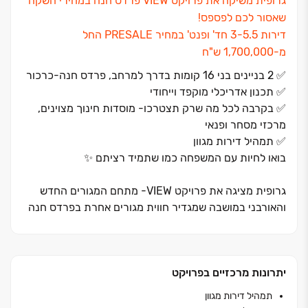
גרופית משיקה את פרויקט VIEW פרדס חנה במחירי השקה
שאסור לכם לפספס!
דירות 3-5.5 חד' ופנט' במחיר PRESALE החל
מ‏-‏1,700,000 ש"ח
✅ 2 בניינים בני 16 קומות בדרך למרחב, פרדס חנה-כרכור
✅ תכנון אדריכלי מוקפד וייחודי
✅ בקרבה לכל מה שרק תצטרכו- מוסדות חינוך מצוינים,
מרכזי מסחר ופנאי
✅ תמהיל דירות מגוון
בואו לחיות עם המשפחה כמו שתמיד רציתם ✨
גרופית מציגה את פרויקט VIEW‏- מתחם המגורים החדש
והאורבני במושבה שמגדיר חווית מגורים אחרת בפרדס חנה
כרכור
הפרויקט ממוקם בלב ההתחדשות העירונית של פרדס חנה,
יתרונות מרכזיים בפרויקט
וכולל שני בניינים בני ‏16 קומות בתכנון אדריכלי מוקפד
וייחודי.
תמהיל דירות מגוון
מתוכנן בקפידה ומציע חווית מגורים חיים מודרנית, נוחה,