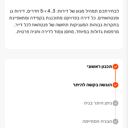
לבחירתכם תמהיל מגוון של דירות: ‏3, ‏4 ו‏-‏5 חדרים, דירות גן
ופנטהאוזים. כל דירה בפרויקט מתוכננת בקפידה ומתאפיינת
בתקרות גבוהות המעניקות תחושה של פנטהאוז לכל דייר,
מרפסות גדולות במיוחד, מחסן צמוד לדירה וחניה פרטית.
מעבר לדירה המושלמת, הפרויקט מציע סביבת חיים שהיא
פשוט חלום לצעירים ולמשפחות. לרווחתכם פארק ענק
ומתחם מסחרי שוקק (הנמצא בנפרד ממגדלי המגורים, כדי
להבטיח לכם שקט ופרטיות לצד נוחות מקסימלית).
תכנון ראשוני
הזדמנות של פעם בחיים:
דירות על הנייר בתנאי תשלום
הוגשה בקשה להיתר
מיוחדים,
ללא הצמדה למדד!
אל תפספסו! צרו קשר עוד היום והבטיחו את מקומכם
בפרויקט המבוקש בעיר.
ניתן היתר בניה
הבניה הסתיימה