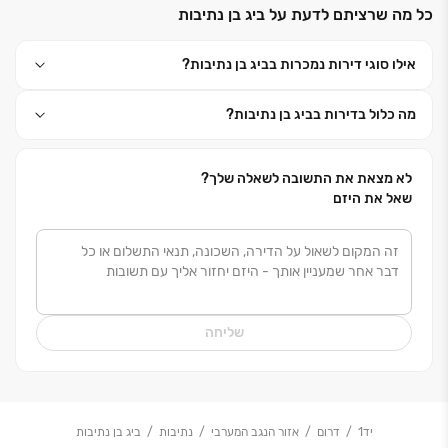
כל מה שרציתם לדעת על ביג בן נתיבות
עבורכם את איכות החיים. האיכות של ארזי הנגב נמדדת
ועומדת כל העת ברף הבנייה והייזום ללא פשרות. אנו
אילו סוגי דירות נמכרות בביג בן נתיבות?
פועלים בשקיפות מלאה מול לקוחותנו, תוך מתן שירות אדיב
ומקצועי לאורך כל הדרך – מרגע התכנון הראשוני, ועד
מה כלול בדירות בביג בן נתיבות?
לרגע שבו תפסעו אל הבית לראשונה.
אז תתחילו להתאהב... ותרגישו בבית.
איתכם תמיד, ארזי הנגב.
לא מצאת את התשובה לשאלה שלך?
שאל את היזם
שליחה
יד1
דרום
אזור הנגב המערבי
נתיבות
ביג בן נתיבות