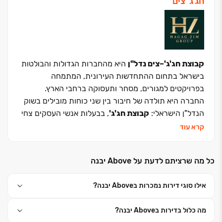
חג'ג' צים
קבוצת חג'ג'–צים נדל"ן
היא מהחברות הגדולות והבולטות
בישראל בתחום ההתחדשות העירונית, המתמחה
בפרויקטים למגורים, מסחר ותעסוקה ברחבי הארץ.
החברה היא תולדה של חיבור בין שני כוחות מובילים בשוק
הנדל"ן הישראלי:
קבוצת חג'ג'
, בבעלות אנשי העסקים צחי
ועידו חג'ג', ו
קבוצת עדי צים
, בבעלות איש העסקים עדי צים.
קרא עוד
איחוד כוחות זה מאגד תחת קורת גג אחת ניסיון רב־שנים
ביזמות ובבנייה לצד חוסן פיננסי איתן. שילוב זה מאפשר
כל מה שרציתם לדעת על Above יבנה
יצירת פרויקטים מדויקים, איכותיים ובלתי מתפשרים –
משלב התכנון ועד למסירת המפתח.
אילו סוגי דירות נמכרות בAbove יבנה?
קבוצת חג'ג'–צים הופכת חזון למציאות. בזכות סטנדרט
מוביל ויכולות ביצוע מהגבוהות בתחום, הקבוצה יוצרת
מה כלול בדירות בAbove יבנה?
סביבת מגורים ומסחר שמרגישה כמו בית מהרגע הראשון.