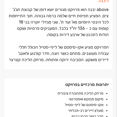
ליבנה.
above יבנה הוא פרויקט מגורים יוצא דופן של קבוצת חג'ג'
צים, המציע תפיסת חיים שלמה ברמה גבוהה, תוך התייחסות
לכל היבטי היומיום מא' ועד ת'. שני מגדלי יוקרה בני ‏18
קומות עם כ‏ - 136 יח"ד בלבד, המעניקים פרטיות ושקט
הודות לתכנון של ארבע דירות בקומה.
הפרויקט מציע אקו‏-סיסטם של לייף‏-סטייל הכולל חללי
עבודה מעוצבים, מתחם כושר ויוגה, חדר קולנוע ולאונג'
דיירים מושקע. הסביבה ירוקה ופתוחה, מרחק הליכה קצרצר
מפארק הנחל והטיילת, בקרבה למוסדות החינוך המובילים
בעיר, עם נגישות גבוהה לצירי תנועה ראשיים ולרכבת. זהו
סטנדרט חדש ביבנה. גבוה מעל כולם.
יתרונות מרכזיים בפרויקט
מרחק הליכה מתחבורה ציבורית
מיקום מבוקש ואסטרטגי
אקו‏-סיסטם של לייף‏-סטייל
מועדון דיירים רב-תכליתי
חדר כושר פרטי בבניין