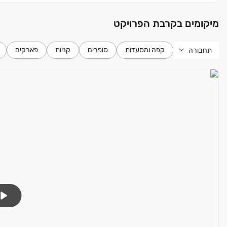
למשפחות.
מיקומים בקרבת הפרויקט
זה הזמן לגלות את מלח הארץ ולהתחבר לסטנדרט החדש של ירושל
אכלוס צפוי: ‏2029
קפה ומסעדות
סופרים
קניות
פארקים
תחבורה
בכפוף לתנאי החברה ‏| ט.ל.ח