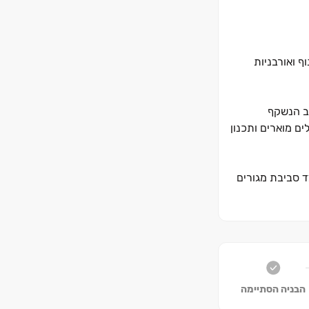
ף ואורבניות
מרהיב הנשקף
פסות מרווחות, חללים מוארים ותכנון
ד סביבת מגורים
ירי תחבורה
והה, מיקום חזק
הבניה הסתיימה
 נעימה ואיכותית