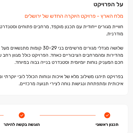
על הפרויקט
מלח הארץ ‏- פרויקט היוקרה החדש של ירושלים
חוויית מגורים ייחודית עם תכנון מוקפד, מרחבים פתוחים וסטנדרט
מודרנית.
שלושה מגדלי מגורים מרשימים בנ
חכם המעניק נוחות יומיומית וסטנדרט בנייה גבוה במיוחד.
בפרויקט תיהנו משילוב מלא של איכות ונוחות הכולל לובי יוקרתי 
איכותית ומתפתחת ונגישות נוחה לצירי תנועה מרכזיים.
המיקום האסטרטגי של הפרויקט מאפשר ליהנות מאיכות חיים גבוה
מרכזיים, עם חיבור נוח ומהיר למרכזי העיר ולמוקדי תעסוקה, תרבו
בירושלים וחוויית מגורים מלאה בפרויקט חדש.
תכנון ראשוני
הוגשה בקשה להיתר
בנוסף, נהנים הדיירים ממעטפת קהילתית מלאה הכוללת בית כנסת, 