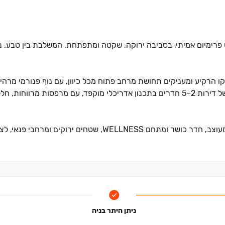
 פרימיום אמיתי, בסביבה ירוקה, שקטה ומתפתחת, המשלבת בין טבע, נו
י ‏29‏–‏30 קומות מתנשאים מעל קו הרקיע ומעניקים תחושת מרחב פתוח מכל כיוון, עם נוף פנורמי 
מהדירות ומהמרחבים הציבוריים כאחד. הפרויקט כולל מגוון רחב של דירות ‏2‏–‏5 חדרים בתכנון אדריכלי מוקפד, עם מר
ומעוצב, חדר כושר ומתחם
WELLNESS
, שטחים ירוקים ומרחבי פנאי, לצ
ה במיוחד לצד נגישות מקסימלית ‏– סמוך לפארקים, לרכבת הקלה ולצ
ת ופנאי. כל אלה משתלבים יחד עם יתרונות הפרויקט ‏– איכות חיים גב
ניתן היתר בניה
גן ילדים ומרחבים ציבוריים מתוכננים, היוצרים סביבת מגורים שלמה,