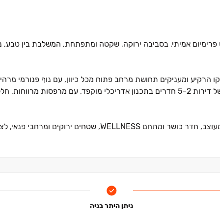
 פרימיום אמיתי, בסביבה ירוקה, שקטה ומתפתחת, המשלבת בין טבע, נו
י ‏29‏–‏30 קומות מתנשאים מעל קו הרקיע ומעניקים תחושת מרחב פתוח מכל כיוון, עם נוף פנורמי 
מהדירות ומהמרחבים הציבוריים כאחד. הפרויקט כולל מגוון רחב של דירות ‏2‏–‏5 חדרים בתכנון אדריכלי מוקפד, עם מר
ומעוצב, חדר כושר ומתחם
WELLNESS
, שטחים ירוקים ומרחבי פנאי, לצ
ה במיוחד לצד נגישות מקסימלית ‏– סמוך לפארקים, לרכבת הקלה ולצ
ת ופנאי. כל אלה משתלבים יחד עם יתרונות הפרויקט ‏– איכות חיים גב
ניתן היתר בניה
גן ילדים ומרחבים ציבוריים מתוכננים, היוצרים סביבת מגורים שלמה,