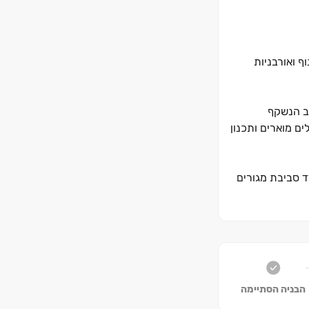
ף ואורבניות
מרהיב הנשקף
פסות מרווחות, חללים מוארים ותכנון
ד סביבת מגורים
ירי תחבורה
והה, מיקום חזק
הבניה הסתיימה
 נעימה ואיכותית