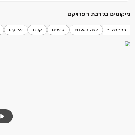
למשפחות.
מיקומים בקרבת הפרויקט
זה הזמן לגלות את מלח הארץ ולהתחבר לסטנדרט החדש של ירושל
אכלוס צפוי: ‏2029
קפה ומסעדות
סופרים
קניות
פארקים
תחבורה
בכפוף לתנאי החברה ‏| ט.ל.ח