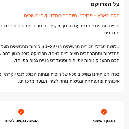
על הפרויקט
מלח הארץ ‏- פרויקט היוקרה החדש של ירושלים
חוויית מגורים ייחודית עם תכנון מוקפד, מרחבים פתוחים וסטנדרט
מודרנית.
שלושה מגדלי מגורים מרשימים בנ
חכם המעניק נוחות יומיומית וסטנדרט בנייה גבוה במיוחד.
בפרויקט תיהנו משילוב מלא של איכות ונוחות הכולל לובי יוקרתי 
איכותית ומתפתחת ונגישות נוחה לצירי תנועה מרכזיים.
המיקום האסטרטגי של הפרויקט מאפשר ליהנות מאיכות חיים גבוה
מרכזיים, עם חיבור נוח ומהיר למרכזי העיר ולמוקדי תעסוקה, תרבו
בירושלים וחוויית מגורים מלאה בפרויקט חדש.
תכנון ראשוני
הוגשה בקשה להיתר
בנוסף, נהנים הדיירים ממעטפת קהילתית מלאה הכוללת בית כנסת, 