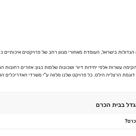
ולות בישראל, העומדת מאחורי מגוון רחב של פרויקטים איכותיים כבר כ- 0
קימה עשרות אלפי יחידות דיור ושכונות שלמות כגון: אזורים רחובות ה
סים דוגמת הרצליה הילס. כל פרויקט שלנו מלווה ע"י משרדי האדריכלים ה
ביותר ולבניה בסביבה בת קיימא.
רים שילוב ייחודי בין חיי משפחה לבין העצמת חיי הקהילה והסביבה, כד