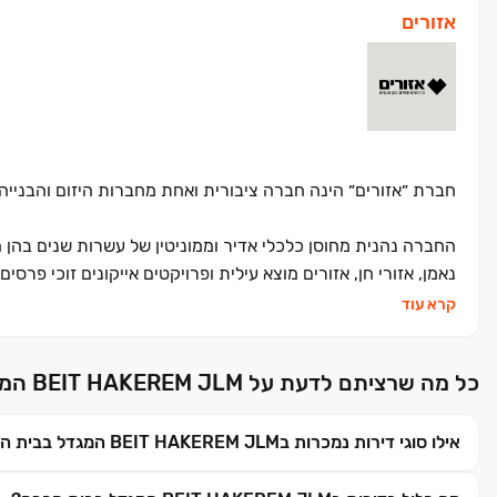
אזורים
חברת ״אזורים״ הינה חברה ציבורית ואחת מחברות היזום והבנייה הגד
החברה נהנית מחוסן כלכלי אדיר וממוניטין של עשרות שנים בהן ה
נאמן, אזורי חן, אזורים מוצא עילית ופרויקטים אייקונים זוכי פר
ובכל פרויקט אנו שואפים לחדשנות תכנונית, סטנדרט ביצוע גבוה 
קרא עוד
בכדי לחשוב קודם כל עליכם, הדיירים – הפרויקטים של אזורים יוצ
כל מה שרציתם לדעת על BEIT HAKEREM JLM המגדל בבית הכרם
חיים גבוהה וחוויית מגורים חדשה ומרגשת.
אילו סוגי דירות נמכרות בBEIT HAKEREM JLM המגדל בבית הכרם?