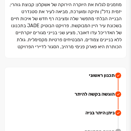
מוזמנים לגלות את היוקרה הירוקה של אשקלון: קבוצת גוהרי,
יזמית נדל"ן ותיקה ומוערכת, מביאה לעיר את סטנדרט
הבנייה הבלתי מתפשר שלה ומציבה רף חדש של איכות חיים
בשכונת עיר היין המבוקשת. פרויקט הבוטיק JADE בתכנונו
של האדריכל עדו דאובר, מציע שני בנייני מגורים יוקרתיים
ללא בניינים צמודים, המבטיחים פרטיות מקסימלית. גולת
הכותרת היא פארק פנימי מרהיב, הסגור לדיירי הפרויקט
בלבד, בו תוכלו ליהנות ממרחב ירוק ופסטורלי ממש מתחת
לבית.
פרויקט JADE מציע תמהיל עשיר של דירות ‏3 עד ‏6 חדרים
תכנון ראשוני
מרווחות, דירות גן, ופנטהאוזים ייחודיים הכוללים בריכות
שחייה או ג'קוזי פרטי מול הנוף הפתוח. כל דירה נהנית
הוגשה בקשה להיתר
ממפרט טכני עשיר במיוחד, מערכות חכמות, מטבחי איכות
ותכנון מוקפד ששם דגש על הפרטים הקטנים ביותר ליצירת
חווית מגורים בוטיקית עם טרקלין דיירים, חדר כושר ועוד.
ניתן היתר בניה
דיירי JADE ייהנו ממיקום אסטרטגי מושלם בלב שכונת עיר
היין, המשלב נגישות אורבנית וטבע. השכונה מציעה פארקים