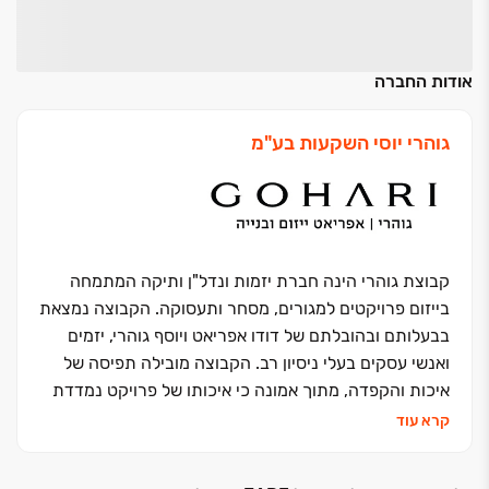
אודות החברה
גוהרי יוסי השקעות בע"מ
קבוצת גוהרי הינה חברת יזמות ונדל"ן ותיקה המתמחה
בייזום פרויקטים למגורים, מסחר ותעסוקה. הקבוצה נמצאת
בבעלותם ובהובלתם של דודו אפריאט ויוסף גוהרי, יזמים
ואנשי עסקים בעלי ניסיון רב. הקבוצה מובילה תפיסה של
איכות והקפדה, מתוך אמונה כי איכותו של פרויקט נמדדת
בכוחם של הפרטים הקטנים שהושקעו בו, וכי שילוב בין
קרא עוד
תכנון חכם לביצוע מדויק הוא המפתח ליצירת חווית חיים
ייחודית. לרשות החברה עתודות קרקע בהיקף של מאות