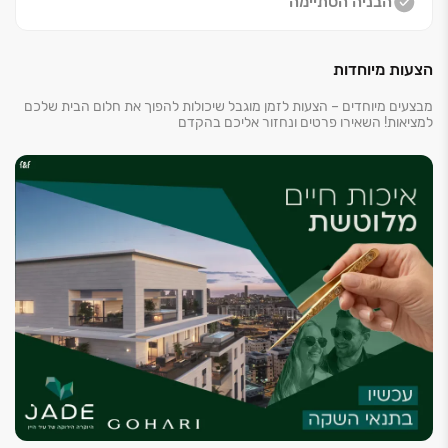
הבניה הסתיימה
ירוקים, מוסדות חינוך מעולים ומרכזי מסחר. במקביל,
מובטחת יציאה מהירה ונוחה מהעיר בזכות הקרבה לכבישים
הצעות מיוחדות
‏4 ו‏-3 ושתי תחנות רכבת סמוכות, בהן תחנה עתידית בלב
השכונה.
מבצעים מיוחדים – הצעות לזמן מוגבל שיכולות להפוך את חלום הבית שלכם
למציאות! השאירו פרטים ונחזור אליכם בהקדם
לפרטים נוספים ותיאום פגישה לחצו>>