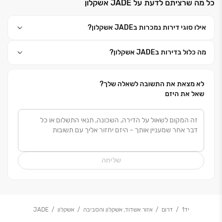
כל מה שרציתם לדעת על JADE אשקלון
יחידות דיור ועשרות אלפי מ"ר של שטחי מסחר תעסוקה
ולוגיסטיקה בערים רבות, המהוות עוגן אסטרטגי המבטיח
אילו סוגי דירות נמכרות בJADE אשקלון?
צמיחה יציבה ועקבית. העשייה של הקבוצה נשענת על
איתנות פיננסית מוכחת ועל תפיסת עולם המחויבת ליושרה
מה כלול בדירות בJADE אשקלון?
וקשר אישי עם כל לקוח ושותף לדרך. אנו גאים לקחת חלק
בבניין הארץ ולבנות פרויקטים נחשקים המתוכננים בדיוק
רב, מתוך מחויבות עמוקה לאיכות החיים של לקוחותינו.
לא מצאת את התשובה לשאלה שלך?
שאל את היזם
שליחה
יד1
דרום
אזור אשדוד, אשקלון והסביבה
אשקלון
JADE