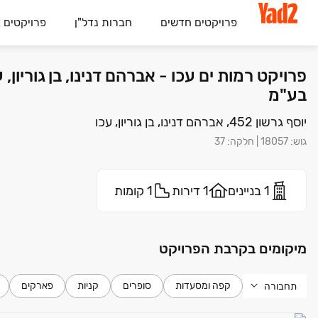
פרויקטים חדשים
חברות נדל"ן
פרויקטים 
פרויקט רמות ים עכו - אברהם דנינו, בן גוריון
בע"מ
יוסף גרשון 452, אברהם דנינו, בן גוריון, עכו
גוש
:
18057
|
חלקה
:
37
1 בניינים
1 דירות
1 קומות
מיקומים בקרבת הפרויקט
קפה ומסעדות
סופרים
קניות
פארקים
תחבורה