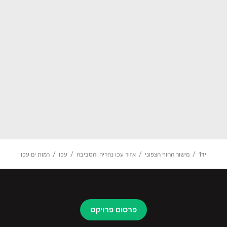
יד1
מישור החוף הצפוני
אזור עכו נהריה והסביבה
עכו
רמות ים עכו
פרסום פרויקט