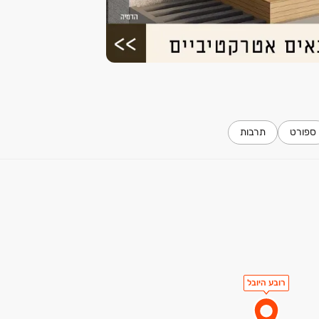
ספורט
תרבות
רובע היובל