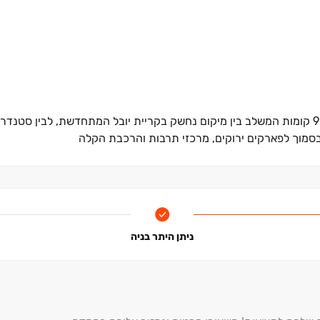
ההזדמנות שלכם לגור בקומפלקס ייחודי של ‏5 בנייני בוטיק בני ‏6‏–‏9 קומות המשלב בין מיקום נחשק בקריית יובל המתחדשת
מי בסמוך לפארקים ירוקים, מרכזי תרבות והרכבת הקלה
ניתן היתר בניה