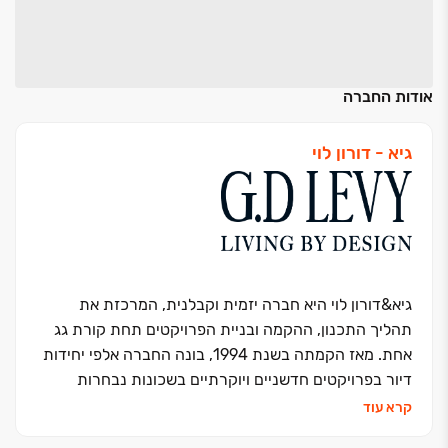
אודות החברה
גיא - דורון לוי
גיא&דורון לוי היא חברה יזמית וקבלנית, המרכזת את
תהליך התכנון, ההקמה ובניית הפרויקטים תחת קורת גג
אחת. מאז הקמתה בשנת 1994, בונה החברה אלפי יחידות
דיור בפרויקטים חדשניים ויוקרתיים בשכונות נבחרות
בערים כמו תל אביב, רעננה – שכונת נווה זמר, כפר סבא
קרא עוד
הירוקה, רמת השרון, מודיעין ועוד. החברה פועלת ונשענת