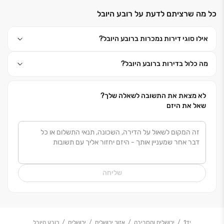
על הבנה עמוקה של עולם הנדל"ן למגורים, תוך הטמעת
כל מה שרציתם לדעת על רובע היובל
טכנולוגיות בנייה מתקדמות, בהתאם לתקנים בינלאומיים
מחמירים.
אילו סוגי דירות נמכרות ברובע היובל?
גיא&דורון לוי ידועה כחברה אמינה ומקצועית, המשקיעה
מה כלול בדירות ברובע היובל?
את מיטב המשאבים לצורכי תכנון, עיצוב, בחירת חומרים
ודיאלוג עם הלקוחות. הליווי האישי, השירות המקצועי,
המענה החכם והשקיפות המוחלטת הם ערכיה המרכזיים
לא מצאת את התשובה לשאלה שלך?
של החברה, ההופכים אותה לחברה המובילה בענף הנדל"ן.
שאל את היזם
שליחה
יד1
ירושלים והסביבה
אזור ירושלים
ירושלים
רובע היובל