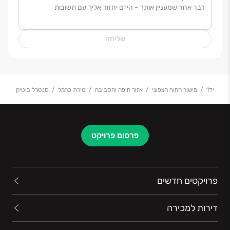
היחס האישי, התכנון חסר הפשרות והביצוע האיכותי -
מהווים את השלד בכל פרויקט אליו ניגשת החברה ליזום
ולבצע.
שליחה
יד1
מישור החוף הצפוני
אזור חיפה והסביבה
טירת כרמל
סנטרל בוטיק
פרסום פרויקט
פרויקטים חדשים
דירות למכירה