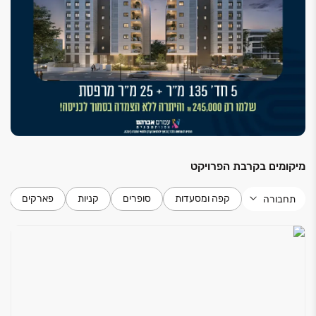
"פנדור" או שוו"ע
נקודות טלוויזיה וטלפון בכל חדר
מרפסת שמש הכוללת מעקות אלומיניום מזוגג בשילוב
זכוכית איכותית
וריצוף דמוי פרקט
נקודת מים וגז במרפסת
שקעים ומפסקים מעוצבים
מטבח
מיקומים בקרבת הפרויקט
ארונות מטבח עליונים ותחתונים כולל יחידות "בילד- אין"
משטחי עבודה אבן קיסר או שוו"ע - במבחר דגמים וגוונים
קפה ומסעדות
סופרים
קניות
פארקים
תחבורה
לבחירה
חיפוי קרמיקה - במבחר דגמים וגוונים לבחירה
כיור מטבח אקרילי או נירוסטה בהתקנה שטוחה
חיבור לנקודת מים למקרר
הכנה למדיח
חדרי רחצה / כלים סניטריים