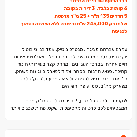
בלב הפועם של טירת הכרמל
5 חדרים 135 מ"ר + 25 מ"ר מרפסת
שלמו רק 245,000 ש"ח והיתרה ללא הצמדה בסמוך
לכניסה
עמרם אברהם מציגה : סנטרל בוטיק, צמד בנייני בוטיק
יוקרתיים, בלב המתחדש של טירת כרמל. בואו לחיות איכות
חיים אחרת, במרכז העניינים , מרחק קצר משירותי חינוך,
קהילה, פנאי, תרבות ומסחר, צמוד לפארקים וגינות משחק,
כל זאת קרוב ונגיש לכניסה וליציאה מהעיר, ‏7 דק' בלבד
מפארק מת"ם, סמי עופר וחוף הים.
‏6 קומות בלבד בכל בניין, ‏3 דיירים בלבד בכל קומה-
המבטיחים לכם פרטיות מקסימלית ושקט, פחות שכנים ויותר
בית.
לבחירתכם : דירות ‏3 ו- ‏5 חדרים מרווחות ומעוצבות עם