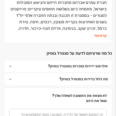
חברת עמרם אברהם מחברות הייזום והביצוע המובילות
בישראל, מתמחה כיום בשלושה תחומים עיקריים: פרויקטים
למגורים - במסגרת זו תכננה ובנתה החברה אלפי יח"ד
בשנים האחרונות בקריית מוצקין, רכסים, חיפה, טירת
כרמל, זכרון יעקב, בנימינה, פרדס חנה-כרכור, חדרה,
רעננה, תל אביב-יפו, ראש העין, קריית גת, גדרה, רמלה,
קרא עוד
אילת ועוד. פרויקטים עתידיים - צפת, אור עקיבא, נתניה,
חבצלת השרון, עכו מזרח, אשדוד פארק לכיש, אילת שדה
כל מה שרציתם לדעת על סנטרל בוטיק
תעופה ועוד. מתחמי מסחר/נכסים מניבים - בבעלות
החברה מתחמי קניות, מסחר, משרדים, בתי אבות סיעודיים
אילו סוגי דירות נמכרות בסנטרל בוטיק?
ומתחמי לוגיסטיקה. התחדשות עירונית - החברה שותפה
כיום במספר מיזמי התחדשות עירונית בחיפה, טירת כרמל,
מה כלול בדירות בסנטרל בוטיק?
זכרון יעקב, חדרה, ת״א-יפו. ראשיתה של החברה בתחילת
שנות ה- 80 , כחברה למוצרי בניין ועבודות עפר, הקיימת
עד היום. עם הקמתה של החברה לבניין בשנת 2004 ,
לא מצאת את התשובה לשאלה שלך?
החלה בביצוע פרויקטים לבניה פרטית באזור חדרה ויישובי
שאל את היזם
הסביבה. מכאן צמחה והתפתחה לתכנונם ובנייתם של
פרויקטים גדולים למגורים. הקו הייחודי, העיצוב המוקפד,