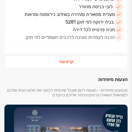
לובי כניסה מהודר
מעלית מפוארת ומהירה בשילוב נירוסטה ומראות
בניה ירוקה לפי תקן 5281
חניה פרטית לכל דירה
הכנה לעמדות טעינה לרכבים חשמליים לפי תקן
דירה
קרא עוד
מערכת חשמל - בית חכם - לשליטה בחלל המגורים על
תאורה,
תריס חשמלי, דוד ומיזוג אויר
הצעות מיוחדות
הכנה למערכת מיזוג מיני מרכזית
מבצעים מיוחדים – הצעות לזמן מוגבל שיכולות להפוך את חלום הבית שלכם
חלונות בעלי זכוכית טריפלקס בסלון וחדרי השינה
למציאות! השאירו פרטים ונחזור אליכם בהקדם
תריסים חשמליים בסלון וחדרי השינה ( למעט ממ"ד )
אינטרקום במעגל סגור עם מסך צבעוני
ריצוף גרניט פורצלן במידות 100/100 במבחר סדרות
וגוונים
דלת בטחון מעוצבת תוצרת "רב- בריח" או שוו"ע
דלתות פנים איכותיות במגוון גוונים כולל לבן תוצרת