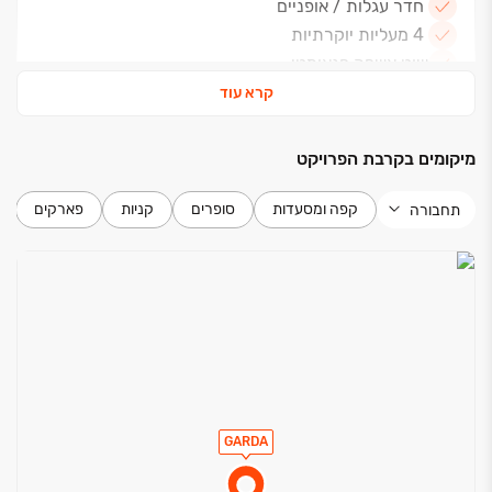
חדר עגלות / אופניים
4 מעליות יוקרתיות
שוט אשפה פנאומטי
צבע אקרילי בקירות הדירה
קרא עוד
חימום תת־רצפתי בהתאם להנחיות היועצים
נקודת מים במרפסת שמש
מיקומים בקרבת הפרויקט
נקודת גז
מרפסת שמש עם מעקה זכוכית ואלומיניום
קפה ומסעדות
סופרים
קניות
פארקים
תחבורה
מטבח
ארונות מטבח יוקרתיים עליונים ותחתונים, כולל יחידת
Built-in ויחידת אי (בחלק מהמטבחים)
ברז עם פיה נשלפת
נקודת מים למקרר
חדרי רחצה / כלים סניטריים
GARDA
אסלות תלויות