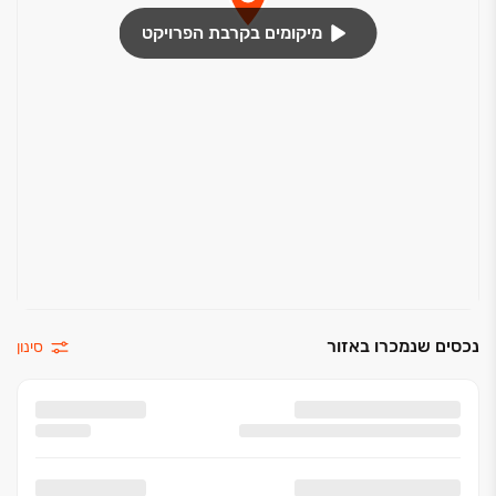
ארון אמבטיה + כיור ומראה באמבטיה המרכזית ובחדרי
הרחצה (ללא שירותי אורחים)
מיקומים בקרבת הפרויקט
במקלחת – אינטרפוץ 4 דרך, כולל מזלף, צינור וראש
גשם קבוע
באמבטיה – אינטרפוץ 4 דרך עם פיית מילוי, כולל מזלף
וצינור
נכסים שנמכרו באזור
סינון