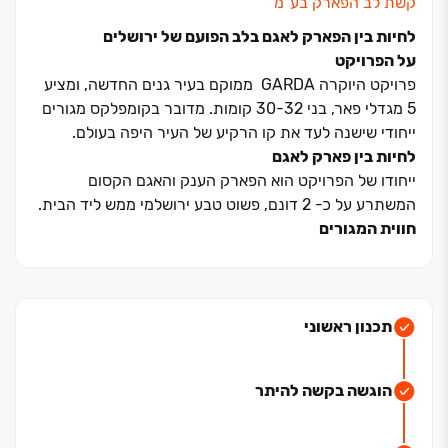
קשת לב הפארק בע"מ
לחיות בין הפארק לאגם בלב הפועם של ירושלים
על הפרויקט
פרויקט היוקרה
GARDA
ממוקם בעיר גנים החדשה, ומציע
5 מגדלי פאר, בני 30-32 קומות. מדובר בקומפלקס מגורים
ייחודי שישנה לעד את קו הרקיע של העיר היפה בעולם.
לחיות בין פארק לאגם
ייחודו של הפרויקט הוא הפארק הענק והאגם הקסום
המשתרע על כ- 2 דונם, פשוט טבע ירושלמי ממש ליד הבית.
חווית המגורים
הפרויקט מציע חווית מגורים מדהימה הכוללת:
Rooftop
מפנק, חדרי כושר מאובזרים, לובי יוקרתי, ומרפסות
ענקיות
הנגישות
תכנון ראשוני
קרבה לצירי תנועה מרכזיים כמו כביש קוליץ, וקרבה
למוסדות התרבות, הפנאי, החינוך והבילוי של העיר. העתיד
הוגשה בקשה להיתר
שלכם בירושלים, מתחיל היום. הבנייה בעיצומה.
לבחירתכם: דירות ‏2-6 חד' ופנטהאוזים מפוארים