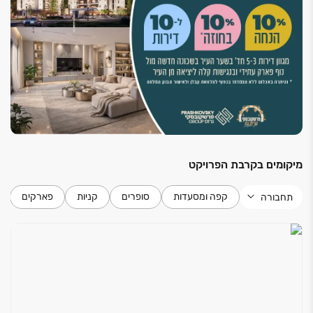
מטבח
ארונות מטבח עליונים ותחתונים
יחידת בילד-אין הכוללת ארונית למיקרוגל ותנור
בילד-אין
כיור בהתקנה שטוחה
הכנה למדיח כלים
ברז מטבח איכותי נשלף
משטח עבודה איכותי במספר גוונים
מיקומים בקרבת הפרויקט
מרפסת
קפה ומסעדות
סופרים
קניות
פארקים
תחבורה
נקודת גז
ברז גן