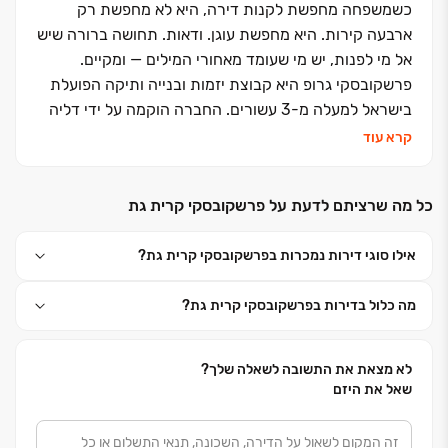
כשמשפחה מחפשת לקנות דירה, היא לא מחפשת רק
ארבעה קירות. היא מחפשת עוגן. ודאות. תחושה ברורה שיש
אל מי לפנות, יש מי שעומד מאחורי המילים — ומקיים.
פרשקובסקי גרופ היא קבוצת יזמות ובנייה ותיקה הפועלת
בישראל למעלה מ-3 עשורים. החברה הוקמה על ידי דליה
ואריה פרשקובסקי, כאשר כיום אריה משמש כבעלים וכיו״ר.
קרא עוד
עדי בורקין, חתנו של אריה, הוא מנכ״ל הקבוצה, ויחד עם
הנהלה מקצועית, רגישה וקשובה, מוביל חזון של בנייה
כל מה שרציתם לדעת על פרשקובסקי קרית גת
איכותית, מוקפדת ואחראית.
ההתמחות שלנו היא בנייה למגורים והתחדשות עירונית. זה
אילו סוגי דירות נמכרות בפרשקובסקי קרית גת?
אומר שאנחנו יודעים לתכנן, לקדם ולהקים מרחבים שאפשר
לקרוא להם "בית" — בתים שמעניקים שקט, ביטחון,
מה כלול בדירות בפרשקובסקי קרית גת?
ותחושת שייכות. מעל 3,000 יחידות דיור שאנו מקדמים
כיום הן עדות למסע ארוך של עשייה, מקצועיות, ועמידה
בהבטחות.
לא מצאת את התשובה לשאלה שלך?
כשאתם רוכשים מאיתנו דירה, אתם לא מצטרפים רק
שאל את היזם
לפרויקט - אתם מצטרפים למשפחה המורחבת שלנו. אנחנו
מלווים אתכם מהיום הראשון, זמינים, ישירים, ובגובה