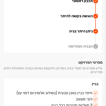
היתר!
פרויקט בוטיק חדש הנבנה בשכונת שער העיר,
תכנון ראשוני
בסמיכות לשכונת כרמי גת המתפתחת. הפרויקט ממוקם
בנקודה הצפונית ביותר של השכונה, מול נוף פתוח, ירוק
הוגשה בקשה להיתר
ופסטורלי.
מול הפרויקט עתיד לקום פארק נחל לכיש המתחדש, פארק
שכולו תכנון עירוני חכם שכבר קורם עור וגידים (אחד
ניתן היתר בניה
הפארקים היפים והחדשניים בדרום ובישראל בכלל ‏- המשכו
של נחל לכיש הדרומי, שעתיד להפוך לציר נופי, ירוק ומלא
חיים.
הבניה הסתיימה
השכונה החדשה תכלול טיילת, שבילי הליכה ואופניים, אזורי
מפרטי הפרויקט
פנאי ומדשאות להנאת המשפחות שיתגוררו בשכונה.
הפרויקט עם נגישות קלה ליציאה מן העיר וקרוב למרכז
מידע מפורט על חומרי בניין, גימורים, והתקנות באיכות גבוהה המיועדות לחיים
מודרניים.
העיר.
על תכנון הפרויקט אמון בן המקום האדריכל יחי אמסילי
‏- אדריכל הנושם את העיר.
בניין
חיפוי בניין באבן טבעית (בשילוב אלומיניום דמוי עץ)
לובי מעוצב
2 מעליות מהירות בכל בניין