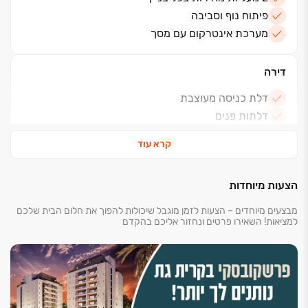
פיתוח נוף וסביבה
מערכת אינטרקום עם מסך
דירה
דלת כניסה מעוצבת
דלתות פנים
דלת עץ נוספת לממ"ד
קרא עוד
תריסים חשמליים בסלון ובחדרי השינה
מבחר דגמי ריצוף גרניט פורצלן 100X100 ס"מ
הצעות מיוחדות
הכנה למיזוג אויר
3 נקודות גז: מטבח, מרפסת, מסתור כביסה/שירות
מבצעים מיוחדים – הצעות לזמן מוגבל שיכולות להפוך את חלום הבית שלכם
למציאות! השאירו פרטים ונחזור אליכם בהקדם
חדרי רחצה / כלים סניטריים
חיפויים במבחר דגמים ומידות
אסלות תלויות עם מנגנון הדחה סמוי