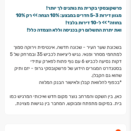
פרשקובסקי בקרית גת נותנים לך יותר!
מגוון דירות ‏3‏-‏5 חדרים במבצע: ‏10% הנחה >> רק ‏10%
בחוזה* >> ל‏-‏10 דירות בלבד!
ואת יתרת התשלום רק בכניסה וללא הצמדה כלל!
בשכונת שער העיר - שכונה חדשה, אינטימית וירוקה סמוך
למתחמי מסחר ופנאי. נגיש ליציאות לכביש 35 ובמרחק של 5
דקות נסיעה לכביש 6 עם נוף פתוח לפארק עתידי
בסטנדרט המגורים הידוע של פרשקובסקי גרופ - יזם ותיק
שהוא גם הקבלן.
*בכפוף להלוואת קבלן ולאישור הבנק המלווה
כאן, בין השקט והמרחב נוצר מקום חדש ואיכותי המרגיש כמו
בית. במיקום מתפתח ומבוקש, המחבר בין נגישות מצוינת,
סביבת מגורים נעימה ותחושה קהילתית אינטימית.
דירות ‏3‏-‏5 חד׳, דירות גן ופנטהאוזים עם מרפסות וגינות
גדולות, מרחבים מוארים ונוף פתוח וירוק. התקבל