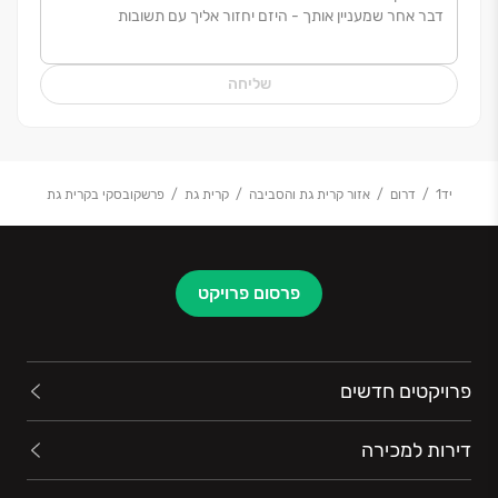
העיניים. אנחנו מאמינים שהביטחון שלכם הוא האחריות
שלנו, ושדירה חדשה היא לא רק מוצר: היא התחלה של חיים
טובים יותר.
שליחה
בכל פרויקט כמו בכל מקום שבו אנו בונים, אנחנו רואים את
האנשים לפני הכל: את הילדים שירוצו במסדרון, את הקפה
שתשתו ליד החלון בבוקר, ובעיקר - את השקט שבית אמיתי
מאפשר.
יד1
דרום
אזור קרית גת והסביבה
קרית גת
פרשקובסקי בקרית גת
פרשקובסקי גרופ – כי כשמדובר בבית שלכם, יש על מי
לבנות.
פרסום פרויקט
פרויקטים חדשים
דירות למכירה