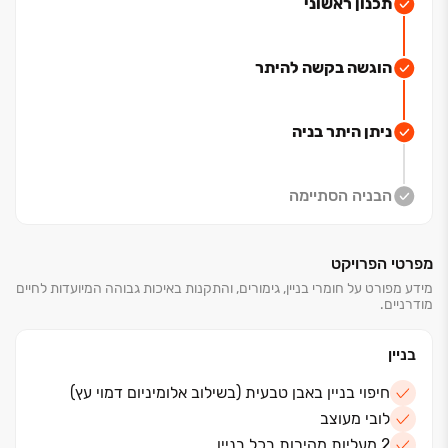
היתר!
פרויקט בוטיק חדש הנבנה בשכונת שער העיר,
תכנון ראשוני
בסמיכות לשכונת כרמי גת המתפתחת. הפרויקט ממוקם
בנקודה הצפונית ביותר של השכונה, מול נוף פתוח, ירוק
הוגשה בקשה להיתר
ופסטורלי.
מול הפרויקט עתיד לקום פארק נחל לכיש המתחדש, פארק
שכולו תכנון עירוני חכם שכבר קורם עור וגידים (אחד
ניתן היתר בניה
הפארקים היפים והחדשניים בדרום ובישראל בכלל ‏- המשכו
של נחל לכיש הדרומי, שעתיד להפוך לציר נופי, ירוק ומלא
חיים.
הבניה הסתיימה
השכונה החדשה תכלול טיילת, שבילי הליכה ואופניים, אזורי
מפרטי הפרויקט
פנאי ומדשאות להנאת המשפחות שיתגוררו בשכונה.
הפרויקט עם נגישות קלה ליציאה מן העיר וקרוב למרכז
מידע מפורט על חומרי בניין, גימורים, והתקנות באיכות גבוהה המיועדות לחיים
מודרניים.
העיר.
על תכנון הפרויקט אמון בן המקום האדריכל יחי אמסילי
‏- אדריכל הנושם את העיר.
בניין
חיפוי בניין באבן טבעית (בשילוב אלומיניום דמוי עץ)
לובי מעוצב
2 מעליות מהירות בכל בניין