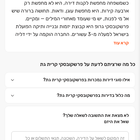
כשמשפחה מחפשת לקנות דירה, היא לא מחפשת רק
ארבעה קירות. היא מחפשת עוגן. ודאות. תחושה ברורה שיש
אל מי לפנות, יש מי שעומד מאחורי המילים — ומקיים.
פרשקובסקי גרופ היא קבוצת יזמות ובנייה ותיקה הפועלת
בישראל למעלה מ-3 עשורים. החברה הוקמה על ידי דליה
ואריה פרשקובסקי, כאשר כיום אריה משמש כבעלים וכיו״ר.
קרא עוד
עדי בורקין, חתנו של אריה, הוא מנכ״ל הקבוצה, ויחד עם
הנהלה מקצועית, רגישה וקשובה, מוביל חזון של בנייה
כל מה שרציתם לדעת על פרשקובסקי קרית גת
איכותית, מוקפדת ואחראית.
ההתמחות שלנו היא בנייה למגורים והתחדשות עירונית. זה
אילו סוגי דירות נמכרות בפרשקובסקי קרית גת?
אומר שאנחנו יודעים לתכנן, לקדם ולהקים מרחבים שאפשר
לקרוא להם "בית" — בתים שמעניקים שקט, ביטחון,
מה כלול בדירות בפרשקובסקי קרית גת?
ותחושת שייכות. מעל 3,000 יחידות דיור שאנו מקדמים
כיום הן עדות למסע ארוך של עשייה, מקצועיות, ועמידה
בהבטחות.
לא מצאת את התשובה לשאלה שלך?
כשאתם רוכשים מאיתנו דירה, אתם לא מצטרפים רק
שאל את היזם
לפרויקט - אתם מצטרפים למשפחה המורחבת שלנו. אנחנו
מלווים אתכם מהיום הראשון, זמינים, ישירים, ובגובה