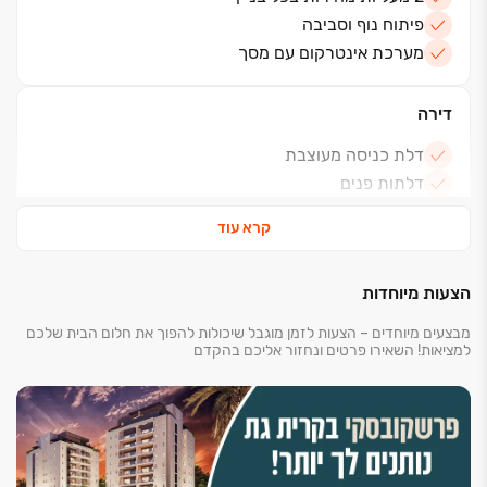
פיתוח נוף וסביבה
מערכת אינטרקום עם מסך
דירה
דלת כניסה מעוצבת
דלתות פנים
דלת עץ נוספת לממ"ד
קרא עוד
תריסים חשמליים בסלון ובחדרי השינה
מבחר דגמי ריצוף גרניט פורצלן 100X100 ס"מ
הצעות מיוחדות
הכנה למיזוג אויר
3 נקודות גז: מטבח, מרפסת, מסתור כביסה/שירות
מבצעים מיוחדים – הצעות לזמן מוגבל שיכולות להפוך את חלום הבית שלכם
למציאות! השאירו פרטים ונחזור אליכם בהקדם
חדרי רחצה / כלים סניטריים
חיפויים במבחר דגמים ומידות
אסלות תלויות עם מנגנון הדחה סמוי