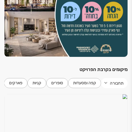
מטבח
ארונות מטבח עליונים ותחתונים
יחידת בילד-אין הכוללת ארונית למיקרוגל ותנור
בילד-אין
כיור בהתקנה שטוחה
הכנה למדיח כלים
ברז מטבח איכותי נשלף
משטח עבודה איכותי במספר גוונים
מיקומים בקרבת הפרויקט
מרפסת
קפה ומסעדות
סופרים
קניות
פארקים
תחבורה
נקודת גז
ברז גן