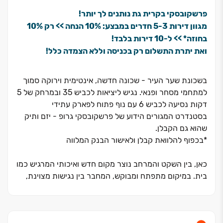
פרשקובסקי בקרית גת נותנים לך יותר!
מגוון דירות ‏3‏-‏5 חדרים במבצע: ‏10% הנחה >> רק ‏10%
בחוזה* >> ל‏-‏10 דירות בלבד!
ואת יתרת התשלום רק בכניסה וללא הצמדה כלל!
בשכונת שער העיר - שכונה חדשה, אינטימית וירוקה סמוך
למתחמי מסחר ופנאי. נגיש ליציאות לכביש 35 ובמרחק של 5
דקות נסיעה לכביש 6 עם נוף פתוח לפארק עתידי
בסטנדרט המגורים הידוע של פרשקובסקי גרופ - יזם ותיק
שהוא גם הקבלן.
*בכפוף להלוואת קבלן ולאישור הבנק המלווה
כאן, בין השקט והמרחב נוצר מקום חדש ואיכותי המרגיש כמו
בית. במיקום מתפתח ומבוקש, המחבר בין נגישות מצוינת,
סביבת מגורים נעימה ותחושה קהילתית אינטימית.
דירות ‏3‏-‏5 חד׳, דירות גן ופנטהאוזים עם מרפסות וגינות
גדולות, מרחבים מוארים ונוף פתוח וירוק. התקבל