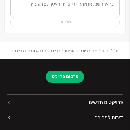
העיניים. אנחנו מאמינים שהביטחון שלכם הוא האחריות
שלנו, ושדירה חדשה היא לא רק מוצר: היא התחלה של חיים
טובים יותר.
שליחה
בכל פרויקט כמו בכל מקום שבו אנו בונים, אנחנו רואים את
האנשים לפני הכל: את הילדים שירוצו במסדרון, את הקפה
שתשתו ליד החלון בבוקר, ובעיקר - את השקט שבית אמיתי
מאפשר.
יד1
דרום
אזור קרית גת והסביבה
קרית גת
פרשקובסקי בקרית גת
פרשקובסקי גרופ – כי כשמדובר בבית שלכם, יש על מי
לבנות.
פרסום פרויקט
פרויקטים חדשים
דירות למכירה