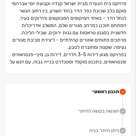
פרויקט בית הנערה מבית ישראל קנדה וקבוצת יוסי אברהמי
מוקם בלב שכונת כפר הדר בהוד השרון, בין רחוב הגשר
לנחל הדר - באחד המיקומים המבוקשים והירוקים בעיר.
המתחם תוכנן כמרחב מגורים שלם, המשלב אדריכלות
חדשנית בסגנון טראסות עם גגות ירוקים, שבילי הליכה,
מרחבים פתוחים ואזורים קהילתיים - ליצירת סביבת מגורים
נעימה, שקטה ומחוברת לטבע.
בפרויקט מגוון דירות ‏3-5 חדרים, דירות גן, מיני-פנטהאוזים
ופנטהאוזים, בתכנון מוקפד וסטנדרט בנייה גבוה, עם דגש על
אור טבעי, מרפסות מרווחות וחיבור בין הפנים לחוץ.
המיקום מאפשר ליהנות גם משקט ופסטורליה וגם מנגישות
גבוהה - לצירי תחבורה מרכזיים, מוסדות חינוך, פארקים,
מרכזי תרבות, פנאי וקולינריה, וכן קרבה לערים רעננה,
תכנון ראשוני
הרצליה, רמת השרון וכפר סבא.
המתחם מציע סביבת מגורים איכותית, קהילתית וירוקה -
הוגשה בקשה להיתר
בשילוב נגישות נוחה למרכזי העיר והאזור.
ניתן היתר בניה