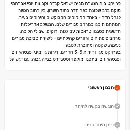
פרויקט בית הנערה מבית ישראל קנדה וקבוצת יוסי אברהמי
מוקם בלב שכונת כפר הדר בהוד השרון, בין רחוב הגשר
לנחל הדר - באחד המיקומים המבוקשים והירוקים בעיר.
המתחם תוכנן כמרחב מגורים שלם, המשלב אדריכלות
חדשנית בסגנון טראסות עם גגות ירוקים, שבילי הליכה,
מרחבים פתוחים ואזורים קהילתיים - ליצירת סביבת מגורים
נעימה, שקטה ומחוברת לטבע.
בפרויקט מגוון דירות ‏3-5 חדרים, דירות גן, מיני-פנטהאוזים
ופנטהאוזים, בתכנון מוקפד וסטנדרט בנייה גבוה, עם דגש על
אור טבעי, מרפסות מרווחות וחיבור בין הפנים לחוץ.
המיקום מאפשר ליהנות גם משקט ופסטורליה וגם מנגישות
גבוהה - לצירי תחבורה מרכזיים, מוסדות חינוך, פארקים,
מרכזי תרבות, פנאי וקולינריה, וכן קרבה לערים רעננה,
תכנון ראשוני
הרצליה, רמת השרון וכפר סבא.
המתחם מציע סביבת מגורים איכותית, קהילתית וירוקה -
הוגשה בקשה להיתר
בשילוב נגישות נוחה למרכזי העיר והאזור.
ניתן היתר בניה